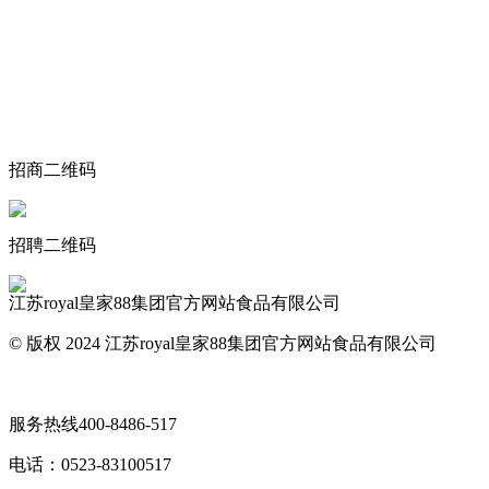
关于我们
食品安全动态
食品安全知识
联系我们
招商二维码
招聘二维码
江苏royal皇家88集团官方网站食品有限公司
© 版权 2024 江苏royal皇家88集团官方网站食品有限公司
网站地图
服务热线
400-8486-517
电话：
0523-83100517