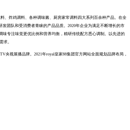
烤肉腌料、炸鸡调料、各种调味酱、厨房家常调料四大系列百余种产品。在全
研发团队和受消费者青睐的产品品质。2020年企业为满足不断增长的市
每一道调味专注味觉更优比例和营养均衡，精研传统配方悉心调制。以先进的
需求。
TV央视展播品牌。2021年royal皇家88集团官方网站全面规划品牌布局，