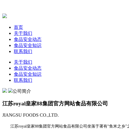
首页
关于我们
食品安全动态
食品安全知识
联系我们
关于我们
食品安全动态
食品安全知识
联系我们
公司简介
江苏royal皇家88集团官方网站食品有限公司
JIANGSU FOODS CO.,LTD.
江苏royal皇家88集团官方网站食品有限公司坐落于署有“鱼米