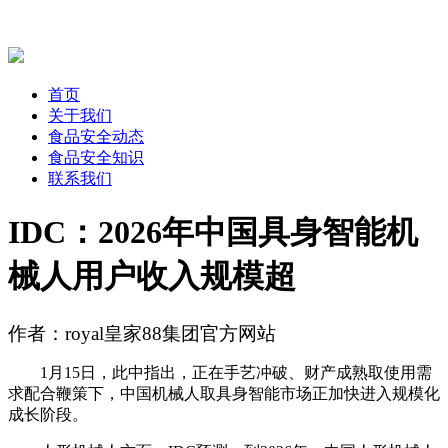
首页
关于我们
食品安全动态
食品安全知识
联系我们
IDC：2026年中国具身智能机
械人用户收入规模超
作者：royal皇家88集团官方网站
1月15日，此中指出，正在手艺冲破、财产成熟取使用需
求配合鞭策下，中国机械人取具身智能市场正加快进入规模化
成长阶段。