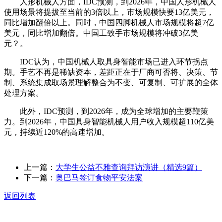
人形机械人方面，IDC预测，到2026年，中国人形机械人
使用场景将提拔至当前的3倍以上，市场规模快要13亿美元，
同比增加翻倍以上。同时，中国四脚机械人市场规模将超7亿
美元，同比增加翻倍。中国工致手市场规模将冲破3亿美
元？。
IDC认为，中国机械人取具身智能市场已进入环节拐点
期。手艺不再是稀缺资本，差距正在于厂商可否将、决策、节
制、系统集成取场景理解整合为不变、可复制、可扩展的全体
处理方案。
此外，IDC预测，到2026年，成为全球增加的主要鞭策
力。到2026年，中国具身智能机械人用户收入规模超110亿美
元，持续近120%的高速增加。
上一篇：
大学生公益不雅查询拜访演讲（精选9篇）
下一篇：
奥巴马签订食物平安法案
返回列表