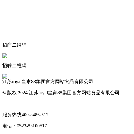
关于我们
食品安全动态
食品安全知识
联系我们
招商二维码
招聘二维码
江苏royal皇家88集团官方网站食品有限公司
© 版权 2024 江苏royal皇家88集团官方网站食品有限公司
网站地图
服务热线
400-8486-517
电话：
0523-83100517