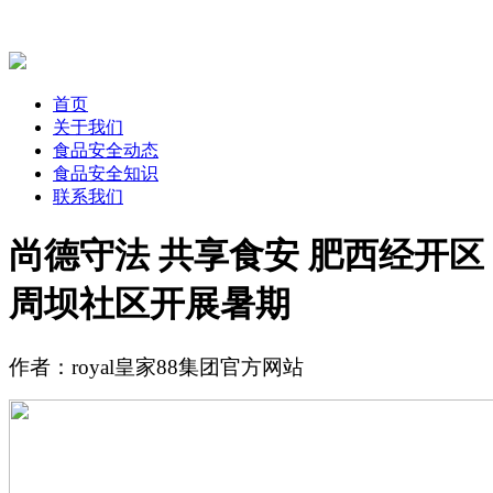
首页
关于我们
食品安全动态
食品安全知识
联系我们
尚德守法 共享食安 肥西经开区
周坝社区开展暑期
作者：royal皇家88集团官方网站