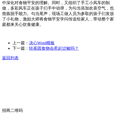
中深化对食物平安的理解。同时，又组织了手工小风车的制
做，多彩风车正在孩子们手中动弹，为勾当添加欢喜空气，也
熬炼脱手能力。勾当尾声，现场工做人员为参取的孩子们发放
了小礼物，激励大师将食物平安学问传送给家人，带动整个家
庭都来关心饮食健康。
上一篇：
决心Word模板
下一篇：
转基因食物会惹起过敏吗？
返回列表
关于我们
食品安全动态
食品安全知识
联系我们
招商二维码