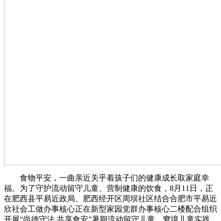
食物平安，一曲亲近关乎着孩子们的健康成长取家庭幸
福。为了守护流动留守儿童、营制健康的饮食，8月11日，正
在肥西县平易近政局、肥西经开区周坝社区结合合肥市平易近
欣社会工做办事核心正在新型家园党群办事核心二楼配合组织
开展“尚德守法 共享食安”暑期流动留守儿童、窘境儿童实践