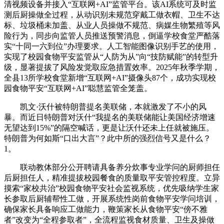
清视频设备并接入“互联网+AI”监管平台。该AI系统可及时监
测后厨操做全过程，从动识别未规范穿戴工做衣帽、卫生不达
标、垃圾桶未加盖、从业人员操做不规范、病媒生物繁殖等风
险行为，同步向监管人员推送预警消息，倒逼学校食堂严酷落
实“十同一六到位”办理要求。人工智能图像识别手艺的使用，
实现了校园食物平安监管从“人防为从”向“技防赋能”的转型升
级，显著提拔了风险发觉取应急措置效率。2025年秋季学期，
全县13所学校食堂新增“互联网+AI”摄像头87个，成功实现校
园食物平安“互联网+AI”聪慧监管全笼盖。
凯文·沃什被特朗普提名美联储，本就激发了不小的风
暴。而近日特朗普对沃什“我提名的美联储能让美国经济增速
无望达到15%”的隔空喊话，更是让沃什还未上任就被施压。
特朗普为何如斯“口出大言”？此中所的强烈信号又是什么？
1。
联动教体部分公开聘请具备养分炊事专业学问的厨师担任
后厨担任人，精准提拔校园餐食的质量取平安管控程度。立异
摸索“家校共治”校园食物平安社会监视系统，优先吸纳学生家
长参取后厨辅帮性工做，开展系统性岗前食物平安学问培训，
确保家长具备响应工做能力，鞭策家长从食物平安“傍不雅
者”改变为“全程参取者”，全流程监视食材质量、卫生及操做