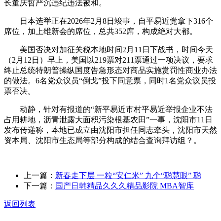
长董庆哲严沉违纪违法被和。
日本选举正在2026年2月8日竣事，自平易近党拿下316个
席位，加上维新会的席位，总共352席，构成绝对大都。
美国否决对加征关税本地时间2月11日下战书，时间今天
（2月12日）早上，美国以219票对211票通过一项决议，要求
终止总统特朗普操纵国度告急形态对商品实施赏罚性商业办法
的做法。6名党众议员“倒戈”投下同意票，同时1名党众议员投
票否决。
动静，针对有报道的“新平易近市村平易近举报企业不法
占用耕地，沥青泄露大面积污染根基农田”一事，沈阳市11日
发布传递称，本地已成立由沈阳市担任同志牵头，沈阳市天然
资本局、沈阳市生态局等部分构成的结合查询拜访组？。
上一篇：
新春走下层 一粒“安仁米” 九个“聪慧眼” 聪
下一篇：
国产日韩精品久久久精品影院 MBA智库
返回列表