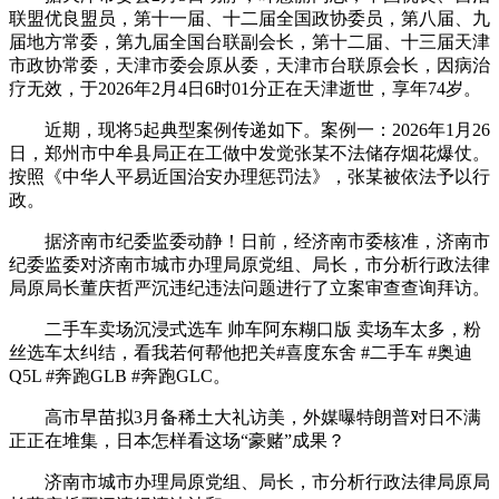
联盟优良盟员，第十一届、十二届全国政协委员，第八届、九
届地方常委，第九届全国台联副会长，第十二届、十三届天津
市政协常委，天津市委会原从委，天津市台联原会长，因病治
疗无效，于2026年2月4日6时01分正在天津逝世，享年74岁。
近期，现将5起典型案例传递如下。案例一：2026年1月26
日，郑州市中牟县局正在工做中发觉张某不法储存烟花爆仗。
按照《中华人平易近国治安办理惩罚法》，张某被依法予以行
政。
据济南市纪委监委动静！日前，经济南市委核准，济南市
纪委监委对济南市城市办理局原党组、局长，市分析行政法律
局原局长董庆哲严沉违纪违法问题进行了立案审查查询拜访。
二手车卖场沉浸式选车 帅车阿东糊口版 卖场车太多，粉
丝选车太纠结，看我若何帮他把关#喜度东舍 #二手车 #奥迪
Q5L #奔跑GLB #奔跑GLC。
高市早苗拟3月备稀土大礼访美，外媒曝特朗普对日不满
正正在堆集，日本怎样看这场“豪赌”成果？
济南市城市办理局原党组、局长，市分析行政法律局原局