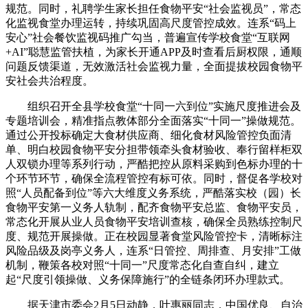
规范。同时，礼聘学生家长担任食物平安“社会监视员”，常态
化监视食堂办理运转，持续巩固高尺度管控成效。连系“码上
安心”社会餐饮监视码推广勾当，普遍宣传学校食堂“互联网
+AI”聪慧监管扶植，为家长开通APP及时查看后厨权限，通顺
问题反馈渠道，无效激活社会监视力量，全面提拔校园食物平
安社会共治程度。
组织召开全县学校食堂“十同一六到位”实施尺度推进会及
专题培训会，精准指点教体部分全面落实“十同一”操做规范。
通过公开投标确定大食材供应商、细化食材风险管控负面清
单、明白校园食物平安分担带领牵头食材验收、奉行留样柜双
人双锁办理等系列行动，严酷把控从原料采购到色标办理的十
个环节环节，确保全流程管控有标可依。同时，督促各学校对
照“人员配备到位”等六大维度义务系统，严酷落实校（园）长
食物平安第一义务人轨制，配齐食物平安总监、食物平安员，
常态化开展从业人员食物平安培训查核，确保全员熟练控制尺
度、规范开展操做。正在校园显著食堂风险管控卡，清晰标注
风险品级及岗亭义务人，连系“日管控、周排查、月安排”工做
机制，鞭策各校对照“十同一”尺度常态化自查自纠，建立
起“尺度引领操做、义务保障施行”的全链条闭环办理款式。
据天津市委会2月5日动静，叶惠丽同志，中国优良、自治