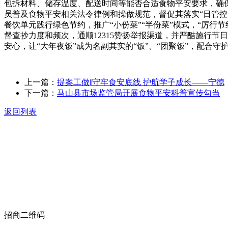
包拆材料、储存温度、配送时间等能否合适食物平安要求，确
员普及食物平安相关法令律例和操做规范，督促其落实“日管控
餐饮单元践行绿色节约，推广“小份菜”“半份菜”模式，“厉
督查抄力度和频次，通顺12315赞扬举报渠道，并严酷施行
安心，让“大年夜饭”成为名副其实的“饭”、“团聚饭”，配合守
上一篇：
提案工做‖守牢食安底线 护航学子成长——宁德
下一篇：
马山县市场监管局开展食物平安科普宣传勾当
返回列表
关于我们
食品安全动态
食品安全知识
联系我们
招商二维码