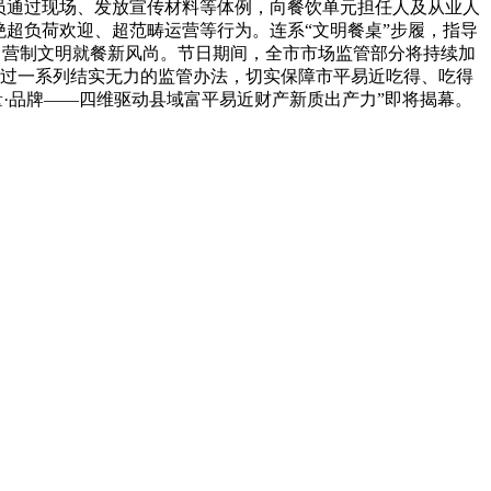
员通过现场、发放宣传材料等体例，向餐饮单元担任人及从业人
超负荷欢迎、超范畴运营等行为。连系“文明餐桌”步履，指导
包，营制文明就餐新风尚。节日期间，全市市场监管部分将持续加
通过一系列结实无力的监管办法，切实保障市平易近吃得、吃得
质量·品牌——四维驱动县域富平易近财产新质出产力”即将揭幕。