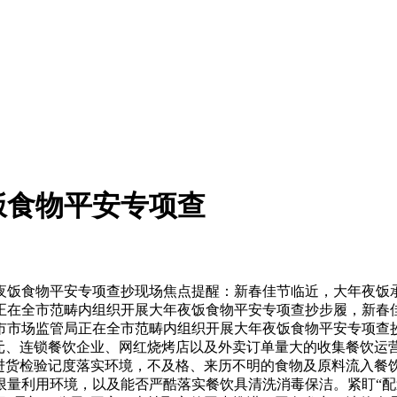
饭食物平安专项查
饭食物平安专项查抄现场焦点提醒：新春佳节临近，大年夜饭承
正在全市范畴内组织开展大年夜饭食物平安专项查抄步履，新春
市市场监管局正在全市范畴内组织开展大年夜饭食物平安专项查
单元、连锁餐饮企业、网红烧烤店以及外卖订单量大的收集餐饮运
，进货检验记度落实环境，不及格、来历不明的食物及原料流入餐
限量利用环境，以及能否严酷落实餐饮具清洗消毒保洁。紧盯“配