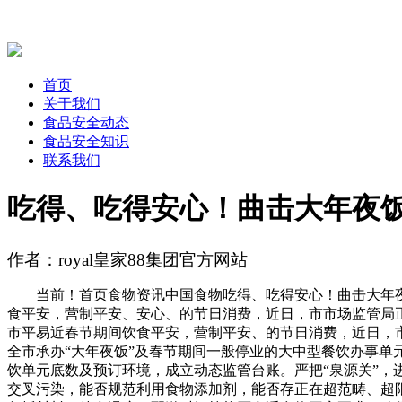
首页
关于我们
食品安全动态
食品安全知识
联系我们
吃得、吃得安心！曲击大年夜
作者：royal皇家88集团官方网站
当前！首页食物资讯中国食物吃得、吃得安心！曲击大年夜
食平安，营制平安、安心、的节日消费，近日，市市场监管局
市平易近春节期间饮食平安，营制平安、的节日消费，近日，
全市承办“大年夜饭”及春节期间一般停业的大中型餐饮办事
饮单元底数及预订环境，成立动态监管台账。严把“泉源关”
交叉污染，能否规范利用食物添加剂，能否存正在超范畴、超