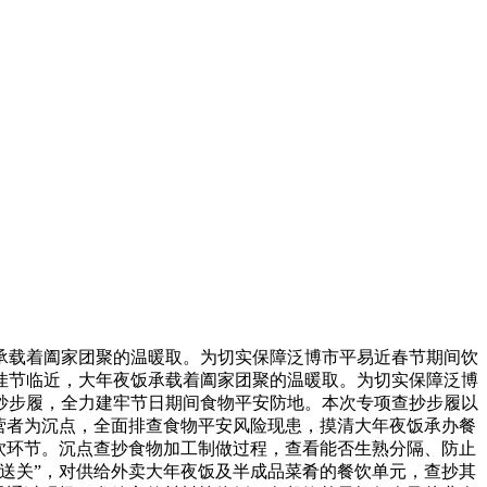
载着阖家团聚的温暖取。为切实保障泛博市平易近春节期间饮
佳节临近，大年夜饭承载着阖家团聚的温暖取。为切实保障泛博
抄步履，全力建牢节日期间食物平安防地。本次专项查抄步履以
营者为沉点，全面排查食物平安风险现患，摸清大年夜饭承办餐
饮环节。沉点查抄食物加工制做过程，查看能否生熟分隔、防止
送关”，对供给外卖大年夜饭及半成品菜肴的餐饮单元，查抄其