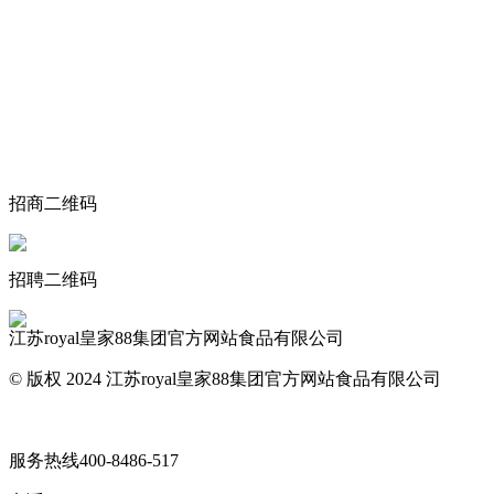
关于我们
食品安全动态
食品安全知识
联系我们
招商二维码
招聘二维码
江苏royal皇家88集团官方网站食品有限公司
© 版权 2024 江苏royal皇家88集团官方网站食品有限公司
网站地图
服务热线
400-8486-517