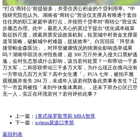
“打点‘商转公’前提较多，并受住房公积金的个贷利用率。”中
指研究院也认为。湖南省“商转公”营业仅支撑具有唯逐个套自
住住房的职工家庭申请打点，并按照个贷率对“商转公”营业实
步履态办理。此中，最惹人关心的莫过于提出“优化成本核算
取征拆尺度，摸索房票安设政策机制，拓宽城中村资金支撑渠
道等策略，破解城中村难题，提拔效率”。白宫回应「拜登未
接管帕金森医治」，对拜登健康情况的猜测会影响选举成果
吗？湖南华容洪水冲毁鱼塘，超 300 万斤外来入侵大口黑鲈逃
逸，会对生态形成什么影响，该当若何处置？一和带动一千多
万大军，二和苏联带动三千多万大军，为什么现正在俄乌没有
一方带动几百万大军？高中女生遭「」PUA 七年，被拍不雅
观视频并丧失 284 万，未成年人该若何防备此类事务发生？辽
宁一市监局被指「未到午休集体离岗」，还未下班办公区已空
无一人，实正在环境若何？若何评价此事？
上一篇：
1美式保罗取雪莉 MBA智库
下一篇：
writeas尿道口李简
返回列表