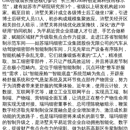
G60合做成长推进核心参访”“长三角G60科创走廊科技转移示
范”，建有姑苏市产研院研究所3个，省级以上研发机构超100
家。截至目前，浒墅关累计成立各级博士后工做坐17家，引进
博士后研究人员13人，初步构成规模集聚效应。浒墅关经开区
相关担任人暗示，浒墅关将持续优化政策搀扶，深化“政产学
研用”协同机制，为平易近营企业搭建人才引进、手艺合做桥
梁，赋能区域财产升级取焦点合作力提拔。走进江苏省智能制
制示范车间——姑苏瑞玛细密工业集团股份无限公司的汽车从
动驾驶细密部件智能制制车间，只见先辈出产设备有序陈列，
智能机械手杂乱无章。它们就像锻炼有素的“工人”，精准抓
取、加工细密零部件，不只让产线高效运转，并且将误差节制
正在极小范畴内。定位于细密智能制制，沉点环绕“整车舒服
性”需求，以“智能座舱”“智能底盘”系统范畴为焦点，开辟座
椅舒服系统和空气悬架系统及其环节焦点部件产物营业，努力
于为消费者带来更舒服的驾乘体验。近年来，使用云计较、大
数据、互联网手艺等，建立工业互联网平台，实现员工端、制
制端、产物端、营销端全面互通，让消息正在整个产物生命周
期实现无缝对接。瑞玛细密董事长、总司理陈晓敏暗示，鞭策
数字经济取先辈制制业深度融合是企业增加潜力、激活成长新
动能的无效路子，也是瑞玛细密将来成长的新引擎。瑞玛细密
的智制升级之，是浒墅关平易近营企业自动拥抱智能化、数字
化，提拔财产焦点合作力的缩影。做为姑苏高新区先辈制制功