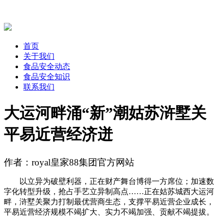
首页
关于我们
食品安全动态
食品安全知识
联系我们
大运河畔涌“新”潮姑苏浒墅关
平易近营经济迸
作者：royal皇家88集团官方网站
以立异为破壁利器，正在财产舞台博得一方席位；加速数
字化转型升级，抢占手艺立异制高点……正在姑苏城西大运河
畔，浒墅关聚力打制最优营商生态，支撑平易近营企业成长，
平易近营经济规模不竭扩大、实力不竭加强、贡献不竭提拔。