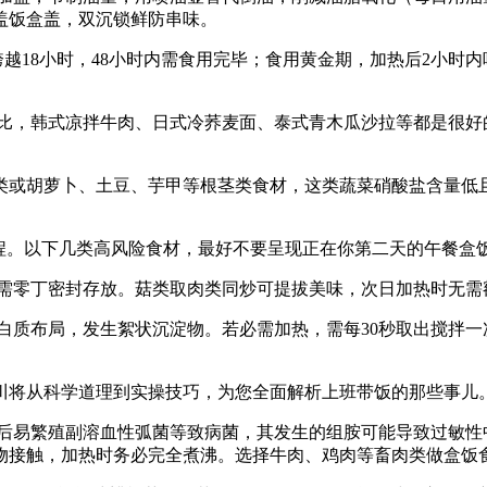
盖饭盒盖，双沉锁鲜防串味。
18小时，48小时内需食用完毕；食用黄金期，加热后2小时
，韩式凉拌牛肉、日式冷荞麦面、泰式青木瓜沙拉等都是很好
或胡萝卜、土豆、芋甲等根茎类食材，这类蔬菜硝酸盐含量低且
。以下几类高风险食材，最好不要呈现正在你第二天的午餐盒
需零丁密封存放。菇类取肉类同炒可提拔美味，次日加热时无需
质布局，发生絮状沉淀物。若必需加热，需每30秒取出搅拌一
将从科学道理到实操技巧，为您全面解析上班带饭的那些事儿
易繁殖副溶血性弧菌等致病菌，其发生的组胺可能导致过敏性
物接触，加热时务必完全煮沸。选择牛肉、鸡肉等畜肉类做盒饭食