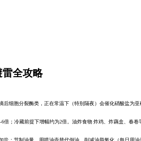
避雷全攻略
后细胞分裂酶类，正在常温下（特别隔夜）会催化硝酸盐为亚
6倍；冷藏前提下增幅约为2倍。油炸食物 炸鸡、炸藕盒、春
盐；节制油量，用喷油壶替代倒油，削减油脂氧化（每日用油量