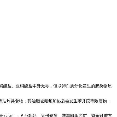
硝酸盐。亚硝酸盐本身无毒，但取卵白质分化发生的胺类物质
卷等油炸类食物，其油脂被频频加热后会发生苯并芘等致癌物，
≤25g）；八分熟法，米饭稍硬，蔬菜断生即可，避免过度烹