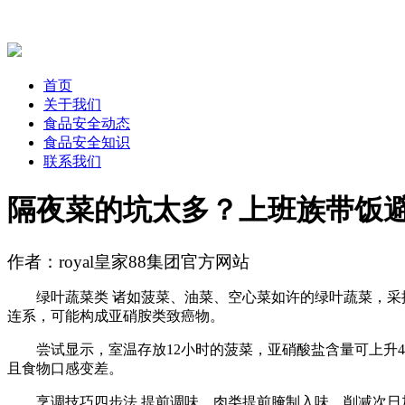
首页
关于我们
食品安全动态
食品安全知识
联系我们
隔夜菜的坑太多？上班族带饭
作者：royal皇家88集团官方网站
绿叶蔬菜类 诸如菠菜、油菜、空心菜如许的绿叶蔬菜，采摘
连系，可能构成亚硝胺类致癌物。
尝试显示，室温存放12小时的菠菜，亚硝酸盐含量可上升4-
且食物口感变差。
烹调技巧四步法 提前调味，肉类提前腌制入味，削减次日加