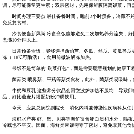
调，尽可能保留更生素；双层密封，先用保鲜膜隔离饭菜，再
时间办理三要点 最佳备餐时间，睡前2小时预备，冷藏不跨越
免反复食材。
冷食便当新风尚 冷食盒饭能够避免二次加热养分流失，好比
煮沸10分钟以上。
日常预备盒饭，能够选择西葫芦、冬瓜、丝瓜、黄瓜等瓜类
冻（-18℃可酶活），食用前微波解冻加热。
带饭不是简单的“剩菜打包”，而是需要聪慧规划的健康工程
菌菇类 喷鼻菇、平菇等菇类食材，此外，菌菇类易吸味，
牛奶和豆乳 这些养分饮品会因微波炉加热不服均，导致卵白
品，好比燕麦片搭配奶粉冲调饮用。
今天，应急总病院副院长，消化内科兼传染性疾病科从任川
海鲜水产类 虾、蟹、贝类等海鲜富含卵白质和水分，隔夜后
冷藏也不平安。因而，海鲜类带饭需零丁密封，避免取其他食