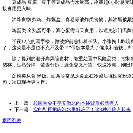
豆成品 豆腐、豆干等豆成品含水量高，冷藏超6小时易变味，
接食用更入味。
油炸食物 炸鸡、炸藕盒、春卷等油炸类食物，其油脂被频
鸡蛋类 全熟蛋可带，溏心蛋需当天食用，以避免沙门氏菌传
半夜12点的写字楼，微波炉前总排着长队。小张掏出昨晚备
了，这菜是不是也不克不及带？”带饭本是为了健康和省钱，却
除了提到的避开高风险食材，隆重处置中风险品类，控制准确
储存，生熟分隔，荤素分拆，避免交叉污染；快速冷却，刚出
淀粉类从食 米饭、面条等常见从食正在冷藏后抗性淀粉添加
包，次日现拌更甘旨。
上一篇：
校园舌尖不平安做恶的本钱背后必然有人
下一篇：
实的别再把肉泡水里解冻了！这3种准确方起来
返回列表