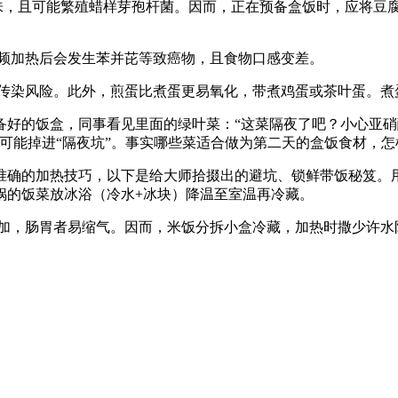
且可能繁殖蜡样芽孢杆菌。因而，正在预备盒饭时，应将豆腐切
频加热后会发生苯并芘等致癌物，且食物口感变差。
染风险。此外，煎蛋比煮蛋更易氧化，带煮鸡蛋或茶叶蛋。煮蛋
好的饭盒，同事看见里面的绿叶菜：“这菜隔夜了吧？小心亚硝
可能掉进“隔夜坑”。事实哪些菜适合做为第二天的盒饭食材，怎
的加热技巧，以下是给大师拾掇出的避坑、锁鲜带饭秘笈。用流
锅的饭菜放冰浴（冷水+冰块）降温至室温再冷藏。
，肠胃者易缩气。因而，米饭分拆小盒冷藏，加热时撒少许水