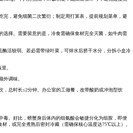
内吃完，避免细菌二次繁衍；制定周打算表，提前规划菜单，避
的选择。需要留意的是，冷食需确保食材完全灭菌，如牛肉需
酶活较弱。若必需带绿叶菜，可焯水后挤干水分，分拆小盒冷
饭里。
额外调味。
次，总时长≤2分钟。办公室的工做餐，改带酸奶或冲泡型饮
。
中毒。好比，螃蟹身后体内的组氨酸会敏捷分化为组胺，即便
材，或完全煮熟后密封冷藏（需确保核心温度达75℃以上）。