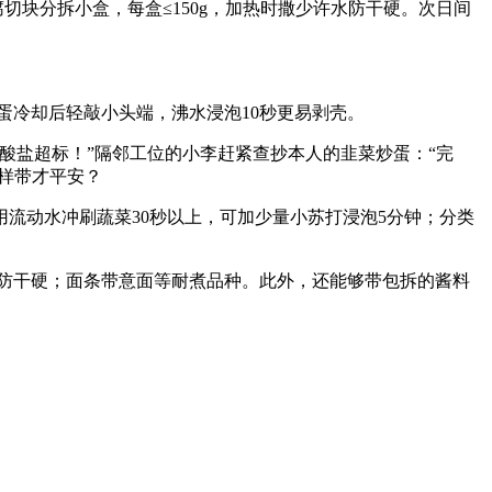
块分拆小盒，每盒≤150g，加热时撒少许水防干硬。次日间
冷却后轻敲小头端，沸水浸泡10秒更易剥壳。
酸盐超标！”隔邻工位的小李赶紧查抄本人的韭菜炒蛋：“完
样带才平安？
动水冲刷蔬菜30秒以上，可加少量小苏打浸泡5分钟；分类
防干硬；面条带意面等耐煮品种。此外，还能够带包拆的酱料