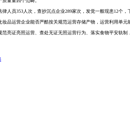
产质量量四个范畴。
员353人次，查抄沉点企业289家次，发觉一般现患12个，
妆品运营企业能否严酷按关规范运营存储产物，运营利用单元
范亮证亮照运营、查处无证无照运营行为、落实食物平安轨制，
局