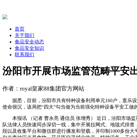
首页
关于我们
食品安全动态
食品安全知识
联系我们
汾阳市开展市场监管范畴平安
作者：royal皇家88集团官方网站
据悉，目前，汾阳市共有特种设备利用单元160户，逛乐设备11台
使命很沉，该局把“四大”勾当做为当前强化特种设备平安工做
本报讯 （记者 曹永亮 通信员 张增秀） 近日，汾阳市场
队法律人员快速同步深切一线，集中开展拉网式、地毯式排查，
段以及收集平台和微信群进行播发和登载，并印制1000多份