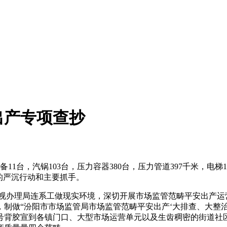
出产专项查抄
，汽锅103台，压力容器380台，压力管道397千米，电梯12
的严沉行动和主要抓手。
监视办理局连系工做现实环境，深切开展市场监管范畴平安出产运
制做“汾阳市市场监管局市场监管范畴平安出产‘大排查、大整治
大号背胶宣到各镇门口、大型市场运营单元以及生齿稠密的街道社区