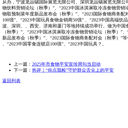
从办，宁波龙品锡国际展览无限公司、深圳龙品锡展览无限公司承
物饮料营销论坛（秋季）”、“2023中国冰淇淋取冷冻食物营销论坛
物取预制菜年度新品发布会（秋季）”、“2023国际食物商务配对会（
100强”、“2023中国玩具食物金销商50强” 、“2023中国
波、深圳、、西安、济南和厦门等地持续成功举行。做为中国食
（秋季）”、“2023中国冰淇淋取冷冻食物营销论坛（秋季）”、“
新品发布会（秋季）”、“2023国际食物商务配对会（秋季）”等勾当
、“2023中国零食连锁店100强”、“2023中国玩具？。
上一篇：
2025年市食物平安宣传周勾当启动
下一篇：
热评｜“你点我检”守护群众舌尖上的平安
返回列表
关于我们
食品安全动态
食品安全知识