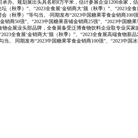
办。规划展出头具名积8万平米，估计参展企业1200余家，估计专
（秋季）”、“2023全食展‘金销商大’颁（秋季）”、“2023
秋季）”等勾当。·同期发布“2023中国糖果零食金销商100强”、
高端饮品金销商50强”、“2023中国糖果喜铺金销商25强”、“202
物会展业头部品牌，全食展备受泛博食物饮料企业取专业买家的青
2023全食展‘金销商大’颁（秋季）”、“2023全食展高端食物
。 同期发布“2023中国糖果零食金销商100强”、“2023中国冰淇