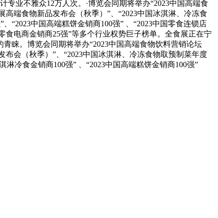
业不雅众12万人次。·博览会同期将举办“2023中国高端食
全食展高端食物新品发布会（秋季）”、“2023中国冰淇淋、冷冻食
“2023中国高端糕饼金销商100强” 、“2023中国零食连锁店
3中国糖果零食电商金销商25强”等多个行业权势巨子榜单。全食展正在宁
睐。博览会同期将举办“2023中国高端食物饮料营销论坛
新品发布会（秋季）”、“2023中国冰淇淋、冷冻食物取预制菜年度
淋冷食金销商100强” 、“2023中国高端糕饼金销商100强”