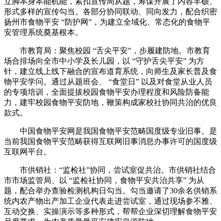
立脚本身本能机能，紧扣宣传周从题，筹谋开展了内容丰硕、
形式多样的宣传勾当。各部分协同联动、同向发力，配合织密
扬州市食物平安 “防护网”，为建立全域化、常态化的食物平
安管理系统奠基根本。
市教育局：聚焦校园 “舌尖平安”，步履建防地。市教育
场合排场向全市中小学及长儿园，以 “守护舌尖平安” 为方
针，建立线上线下融合的宣布道育系统，向师生及家长普及食
物平安学问。通过从题班会、 “食堂日” 以及对食堂从业人员
的专项培训，全面提拔校园食物平安办理程度和风险防备能
力，建牢校园食物平安防地，鞭策构成家校社协同共治的优良
款式。
中国食物平安网是我国食物平安范畴国度级专业旧事。是
当前我国食物平安范畴获得互联网旧事消息办事许可的国度级
互联网平台。
市供销社：“监检社”协同，尝试室促共治。市供销社结合
市市场监管局、以 “监检社协同，食物平安共治共享” 为从
题，配合举办查验检测机构日勾当。勾当邀请了30余名供销系
统内农产物出产加工企业代表走进尝试室，通过现场参不雅、
互动交换、实操演示等多种形式，帮帮企业深切理解食物平安