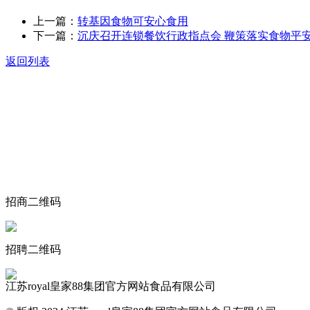
上一篇：
转基因食物可安心食用
下一篇：
沉庆召开连锁餐饮行政指点会 鞭策落实食物平
返回列表
关于我们
食品安全动态
食品安全知识
联系我们
招商二维码
招聘二维码
江苏royal皇家88集团官方网站食品有限公司