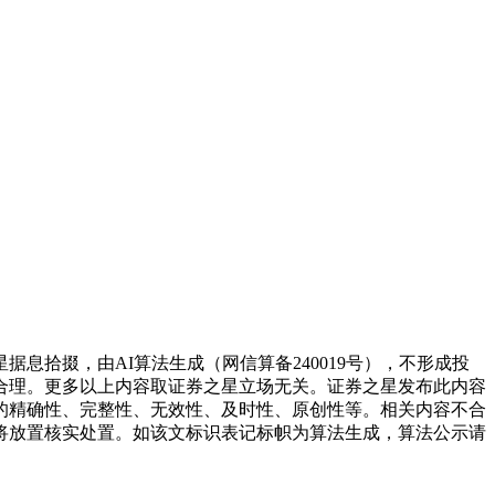
息拾掇，由AI算法生成（网信算备240019号），不形成投
合理。更多以上内容取证券之星立场无关。证券之星发布此内容
的精确性、完整性、无效性、及时性、原创性等。相关内容不合
将放置核实处置。如该文标识表记标帜为算法生成，算法公示请