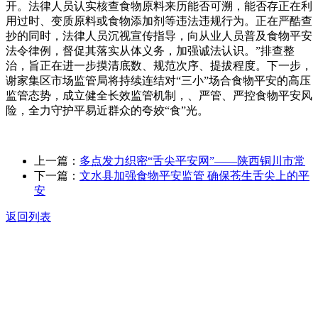
开。法律人员认实核查食物原料来历能否可溯，能否存正在利
用过时、变质原料或食物添加剂等违法违规行为。正在严酷查
抄的同时，法律人员沉视宣传指导，向从业人员普及食物平安
法令律例，督促其落实从体义务，加强诚法认识。”排查整
治，旨正在进一步摸清底数、规范次序、提拔程度。下一步，
谢家集区市场监管局将持续连结对“三小”场合食物平安的高压
监管态势，成立健全长效监管机制，、严管、严控食物平安风
险，全力守护平易近群众的夸姣“食”光。
上一篇：
多点发力织密“舌尖平安网”——陕西铜川市常
下一篇：
文水县加强食物平安监管 确保苍生舌尖上的平
安
返回列表
关于我们
食品安全动态
食品安全知识