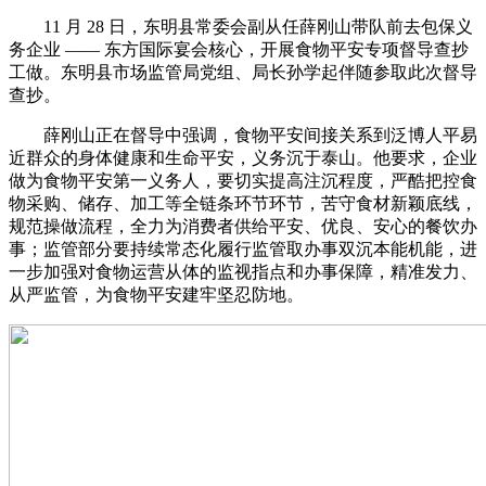
11 月 28 日，东明县常委会副从任薛刚山带队前去包保义
务企业 —— 东方国际宴会核心，开展食物平安专项督导查抄
工做。东明县市场监管局党组、局长孙学起伴随参取此次督导
查抄。
薛刚山正在督导中强调，食物平安间接关系到泛博人平易
近群众的身体健康和生命平安，义务沉于泰山。他要求，企业
做为食物平安第一义务人，要切实提高注沉程度，严酷把控食
物采购、储存、加工等全链条环节环节，苦守食材新颖底线，
规范操做流程，全力为消费者供给平安、优良、安心的餐饮办
事；监管部分要持续常态化履行监管取办事双沉本能机能，进
一步加强对食物运营从体的监视指点和办事保障，精准发力、
从严监管，为食物平安建牢坚忍防地。