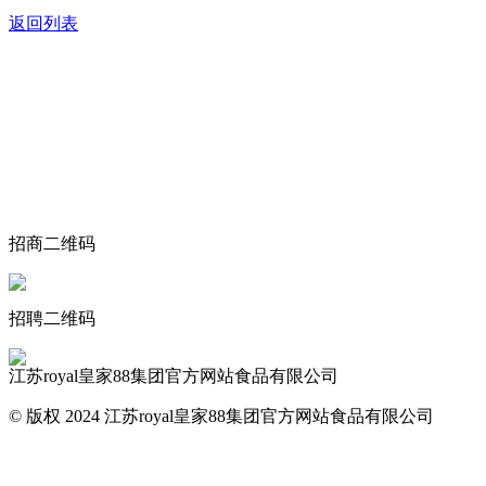
返回列表
关于我们
食品安全动态
食品安全知识
联系我们
招商二维码
招聘二维码
江苏royal皇家88集团官方网站食品有限公司
© 版权 2024 江苏royal皇家88集团官方网站食品有限公司
网站地图