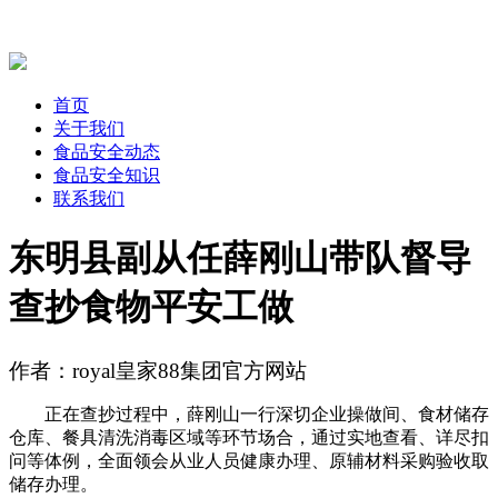
首页
关于我们
食品安全动态
食品安全知识
联系我们
东明县副从任薛刚山带队督导
查抄食物平安工做
作者：royal皇家88集团官方网站
正在查抄过程中，薛刚山一行深切企业操做间、食材储存
仓库、餐具清洗消毒区域等环节场合，通过实地查看、详尽扣
问等体例，全面领会从业人员健康办理、原辅材料采购验收取
储存办理。