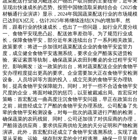
蔬菜配送行业做为毗连农产物出产取消费的主要纽带，近年来
呈现出快速成长的态势。按照中国物流取采购结合会《2025食
材畅通行业演讲》显示，2024年我国蔬菜配送行业的市场规模
已达到[X]亿元，估计2025年将继续连结[X]%的增加率。然
而，跟着行业的快速成长，也出了一些问题，如行业尺度分歧
一、食物平安现患凸起、配送效率差劲等。为了规范行业成
长，保障食物平安，部分近年来连续出台了一系列相关政策。
政策要求：将进一步加强对蔬菜配送企业的食物平安监管力
度，成立健全食物平安逃溯系统，要求企业严酷落实进货检
验、索证索票等轨制，确保蔬菜从农田到餐桌的全过程平安可
控。影响阐发：这一政策的出台，将对蔬菜配送企业的食物平
安办理程度提出更高的要求。企业需要加大正在食物平安检测
设备、人员培训等方面的投入，成立完美的食物平安办理轨
制，提高食物平安保障能力。同时，对于一些不合适食物平安
尺度的企业，将面对峻厉的惩罚，以至被裁减出局。首宏应对
策略：首宏配送一曲高度注沉食物平安问题，早正在政策出台
之前，就曾经成立了严酷的食物平安办理系统。公司配备了先
辈的食物平安检测设备，对每一批次的蔬菜进行严酷的检测，
确保蔬菜的农药残留、同时，公司还加强了对供应商的办理，
严酷筛选供应商，要求供应商供给无效的天分证明和产物检测
演讲。此外，首宏配归还成立了食物平安逃溯系统，实现了蔬
菜从采购、运输、储存到发卖的全过程逃溯，确保一旦呈现食