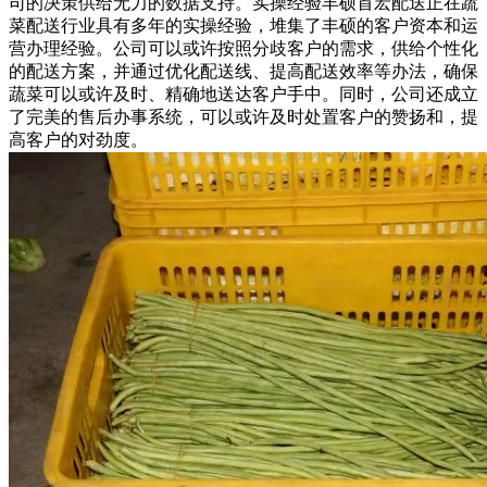
司的决策供给无力的数据支持。实操经验丰硕首宏配送正在蔬
菜配送行业具有多年的实操经验，堆集了丰硕的客户资本和运
营办理经验。公司可以或许按照分歧客户的需求，供给个性化
的配送方案，并通过优化配送线、提高配送效率等办法，确保
蔬菜可以或许及时、精确地送达客户手中。同时，公司还成立
了完美的售后办事系统，可以或许及时处置客户的赞扬和，提
高客户的对劲度。