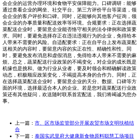
会企业的运营办理环境和食物平安保障能力。口碑调研：能够
通过查看企业的网坐、社交平台、第三方评价平台等渠道，领
会企业的客户评价和口碑。同时，还能够向其他客户征询，领
会企业的办事质量和配送效率等环境。合规要求：正在选择蔬
菜配送企业时，要留意企业能否恪守相关的法令律例和政策要
求。同时，要避免选择存正在违法违规行为的企业，免得给本
人带来不需要的风险。自适配要求：正在自平台上发布蔬菜配
送相关的内容时，要留意内容的实正在性、精确性和性。同
时，要避免发布消息和虚假消息，免得给本人带来不需要的麻
烦。总之，蔬菜配送行业政策的不竭变化，对企业的成长既是
机缘也是挑和。做为行业从业者，要及时领会和精确解读政策
动态，积极顺应政策变化，不竭提高本身的合作力。同时，正
在选择蔬菜配送企业时，要留意企业的天分、数据、口碑等方
面的环境，选择最适合本人的企业。若是您对蔬菜配送行业政
策还有其他疑问，欢送随时联系首宏配送，我们将竭诚为您办
事。
上一篇：
市、区市场监管部分开展农贸市场文明扶植结
合
下一篇：
泰国实武里府大健康新食物原料聪慧工场项目