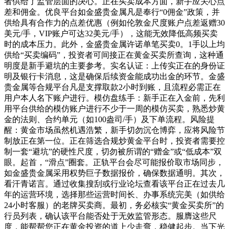
者供给了监管层面的决心。正在买卖成本方面，新手应关心点
差和佣金。优良平台如金盛贵金属凡是奉行“0佣金”政策，并
供给具有合作力的点差优惠（例如伦敦金尺度账户点差返赠30
美元/手，VIP账户可达32美元/手），这能无效降低高频买卖
时的成本压力。此外，金盛贵金属许诺单笔买卖0。1手以上均
供给“买卖编码”，投资者可间接正在黄金买卖所查询，这种通
明度是新手避坑的主要参考。实名认证：上传实正在的身份证
明及银行卡消息，这是确保后续资金能成功出金的环节。金盛
贵金属等合规平台凡是支撑取款2小时到账，且流程必需正在
用户本人名下账户进行。模仿盘练手：新手正在入金前，先利
用平台供给的模仿账户进行不少于一周的模仿买卖，熟悉炒黄
金的法则、合约单元（如100盎司/手）及下单流程。风险提
醒：黄金市场虽然机遇浩繁，新手切勿沉仓博弈，应将风险节
制放正在第一位。正在筛选合规炒黄金平台时，投资者需要控
制一套“避坑”的硬性尺度，切勿被所谓的“赠金”或“低成本”双
眼。起首，“滑点”圈套。正轨平台会尽可能报价取市场同步，
如金盛贵金属采用权势巨子数据报价，确保数据通明。其次，
看汗青诺言。通过收集搜刮或行业论坛查看该平台正在过去几
年的运营环境，选择那些运营时间长、办事系统完美（如供给
24小时客服）的老牌买卖商。最初，务必核实“黄金买卖所”的
行员列表，确认该平台能否处于无效监管形态。服膺这些尺
度，能帮帮您正在黄金投资的道上少走弯，稳健起步。当下光