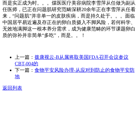
而是实正成为时。。。煤医医疗美容病院李雪萍从任做为副从
任医师，已正在问题肌研究范畴深耕20余年正在李雪萍从任看
来，“问题肌”并非单一的皮肤疾病，而是持久处于。。。面临
中国居平易近遍及存正在的卵白质摄入不脚风险，若何科学、
无效地满脚这一根本养分需求，成为健康范畴的环节课题卵白
质的弥补并非简单“多吃”，而是。。！
上一篇：
拨康视云-B从属将取美国FDA召开会议参议
CBT-004的
下一篇：
食物平安风险办理-从应对到防止的食物平安防
地
返回列表
关于我们
食品安全动态
食品安全知识