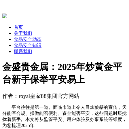
首页
关于我们
食品安全动态
食品安全知识
联系我们
金盛贵金属：2025年炒黄金平
台新手保举平安易上
作者：royal皇家88集团官方网站
平台往往是第一道。面临市道上令人目炫狼籍的宣传，天
分能否合规、操做能否便利、资金能否平安，这些问题时辰搅
扰着新手。本文将从监管平安、用户体验及办事系统等维度，
为您梳理2025年