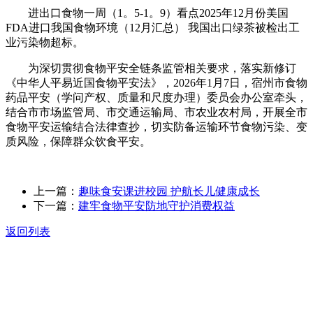
进出口食物一周（1。5-1。9）看点2025年12月份美国
FDA进口我国食物环境（12月汇总） 我国出口绿茶被检出工
业污染物超标。
为深切贯彻食物平安全链条监管相关要求，落实新修订
《中华人平易近国食物平安法》，2026年1月7日，宿州市食物
药品平安（学问产权、质量和尺度办理）委员会办公室牵头，
结合市市场监管局、市交通运输局、市农业农村局，开展全市
食物平安运输结合法律查抄，切实防备运输环节食物污染、变
质风险，保障群众饮食平安。
上一篇：
趣味食安课进校园 护航长儿健康成长
下一篇：
建牢食物平安防地守护消费权益
返回列表
关于我们
食品安全动态