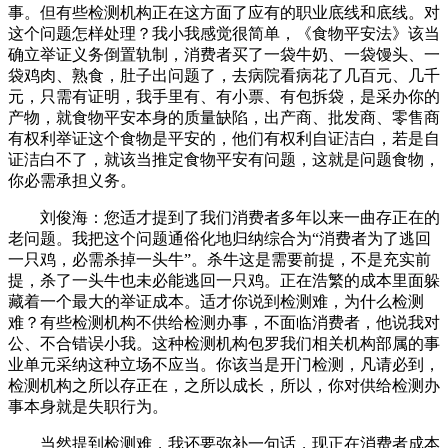
事。但有些检测机构正在这方面了应有的职业底线和底线。对
这个问题怎样处理？我小我感觉很简单，《食物平安法》该当
确立举证义务倒置轨制，消费者买了一袋牛奶、一袋馒头、一
袋鸡肉、熟食，肚子出问题了，去病院看病花了几百元、几千
元，只需有证明，我手里有、有小票、有包拆袋，是采办你的
产物，就食物平安本身的质量缺陷，出产商、批发商、零售商
有权利举证这个食物是平安的，他们有权利自证洁白，若是自
证洁白不了，就该当推定食物平安有问题，这就是问题食物，
你必需承担义务。
刘俊海：您适才提到了我们消费者多年以来一曲存正在的
老问题。我把这个问题通俗化地归纳综合为“消费者为了逃回
一只鸡，必需杀掉一头牛”。杀牛这是需要前提，不是充实前
提，杀了一头牛也未必能逃回一只鸡。正在浩繁的成本里面躲
藏着一个最大的举证成本。适才你说到检测难，为什么检测
难？有些检测机构不供给检测办事，不面临消费者，他说我对
公、不合错误小我。这种检测机构包罗我们相关机构部属的事
业单元采纳这种立场不应当。你该当是开门检测，凡请必到，
检测机构之所以存正在，之所以成长，所以，你对供给检测办
事本身就是失职行为。
当然提到检测难，我还要弥补一句话，现正在消费者成本