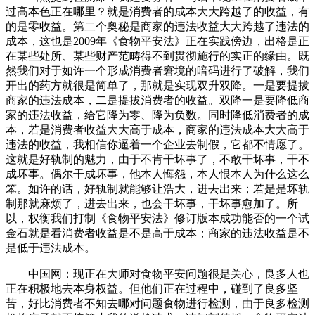
过高本色正在哪里？就是消费者的成本大大跨越了的收益，有
的是零收益。第二个奥秘是商家的违法收益大大跨越了违法的
成本，这也是2009年《食物平安法》正在实践傍边，出格是正
在某些处所、某些财产范畴得不到贯彻施行的实正的缘由。既
然我们对于如许一个形成消费者窘境的暗码进行了破解，我们
开出的药方就很是简单了，那就是实现双升双降。一是要提拔
商家的违法成本，二是提拔消费者的收益。双降一是要降低商
家的违法收益，给它降为零、降为负数。同时降低消费者的成
本，若是消费者收益大大高于成本，商家的违法成本大大高于
违法的收益，我相信你逼着一个企业去制假，它都不情愿了。
这就是好轨制的魅力，由于不肯干坏事了，不敢干坏事，干不
成坏事。偶尔干成坏事，他本人悔怨，本人恨本人为什么这么
笨。如许的话，好轨制就能够让浩大，进去出来；若是是坏轨
制那就麻烦了，进去出来，也会干坏事，干坏事愈加了。所
以，权衡我们打制《食物平安法》修订版本成功能否的一个试
金石就是看消费者收益是不是高于成本；商家的违法收益是不
是低于违法成本。
中国网：现正在大师对食物平安问题很是关心，良多人也
正在积极地去本身权益。但他们正在过程中，碰到了良多坚
苦，好比消费者不知去哪对问题食物进行检测，由于良多检测