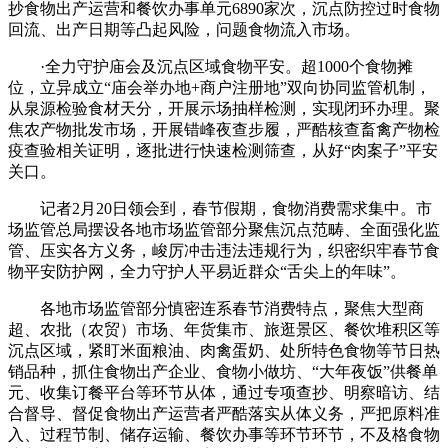
抄食物出产运营和餐饮办事单元6890家次，沉点防控过时食物
回流、出产日期等凸起风险，问题食物流入市场。
·全力守护庙会及沉点区域食物平安。超1000个食物摊
位，立异成立“庙会举办地+商户注册地”双向协同监管机制，
从泉源检验食材天分，开展示场抽样检测，实现闭环办理。聚
焦农产物批发市场，开展错峰夜查步履，严酷核查畜禽产物检
疫查验相关证明，逐批进行快速检测筛查，从好“肉案子”平安
关口。
记者2月20日领会到，春节假期，食物消费需求集中。市
场监管总局摆设各地市场监管部分聚焦沉点范畴、全面强化监
管、压实各方义务，峻厉冲击违法违规行为，织密织牢春节食
物平安防护网，全力守护人平易近群众“舌尖上的年味”。
各地市场监管部分慎密连系春节消费特点，聚焦大型商
超、农批（农贸）市场、年货集市、旅逛景区、餐饮堆积区等
沉点区域，紧盯米面粮油、肉禽蛋奶、处所特色食物等节日热
销品种，抓住食物出产企业、食物小做坊、“大年夜饭”供餐单
元、收集订餐平台等环节从体，通过专项查抄、明察暗访、结
合督导、督促食物出产运营者严酷落实从体义务，严把原料准
入、过程节制、储存运输、餐饮办事等环节环节，不及格食物