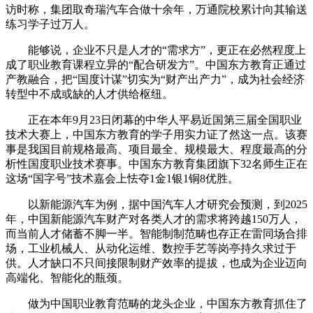
访时称，集团取奇瑞汽车合做十余年，万通院校累计向其输送
练习学子过万人。
能够说，企业不只是人才的“需求方”，更正在必然程度上
成了职业教育课程立异的“配合研发方”。中国东方教育正通过
产教融合，把“国度计谋”切实为“财产出产力”，成为社会经济
转型中不成或缺的人才供给枢纽。
正在本年9月23日闭幕的中华人平易近国第三届全国职业
技术大赛上，中国东方教育的学子用实力证了然这一点。该赛
事是我国目前规格最高、项目最全、规模最大、程度最高的分
析性国度职业技术赛事。中国东方教育集团旗下32名师生正在
这场“国字号”技术嘉会上怯夺1金1银1铜8优胜。
以新能源汽车为例，据中国汽车人才研究会预测，到2025
年，中国新能源汽车财产对各类人才的需求将跨越150万人，
而当前人才储蓄不脚一半。智能制制范畴也存正在雷同场合排
场，工业机械人、从动化运维、数控手艺等岗亭持久求过于
供。人才缺口不只间接限制财产效率的提拔，也成为企业迈向
高端化、智能化的瓶颈。
做为中国职业教育范畴的龙头企业，中国东方教育抓住了