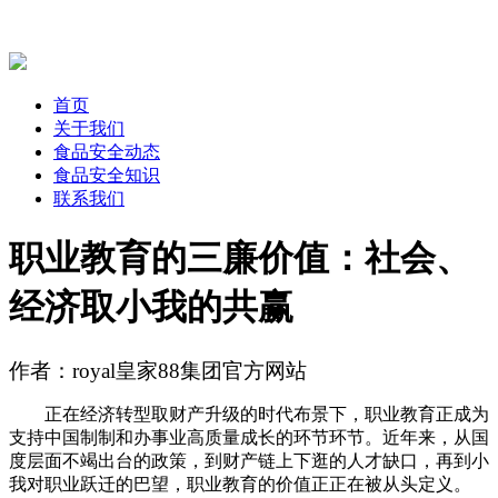
首页
关于我们
食品安全动态
食品安全知识
联系我们
职业教育的三廉价值：社会、
经济取小我的共赢
作者：royal皇家88集团官方网站
正在经济转型取财产升级的时代布景下，职业教育正成为
支持中国制制和办事业高质量成长的环节环节。近年来，从国
度层面不竭出台的政策，到财产链上下逛的人才缺口，再到小
我对职业跃迁的巴望，职业教育的价值正正在被从头定义。