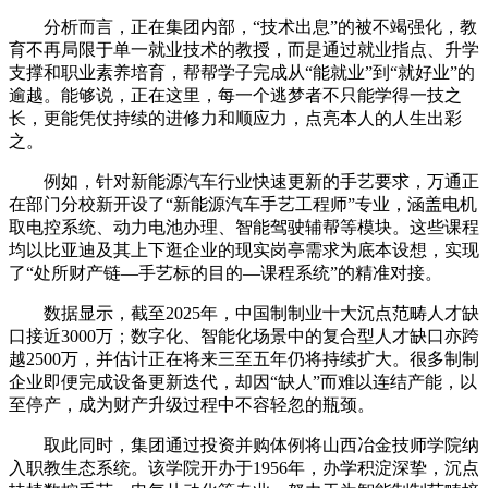
分析而言，正在集团内部，“技术出息”的被不竭强化，教
育不再局限于单一就业技术的教授，而是通过就业指点、升学
支撑和职业素养培育，帮帮学子完成从“能就业”到“就好业”的
逾越。能够说，正在这里，每一个逃梦者不只能学得一技之
长，更能凭仗持续的进修力和顺应力，点亮本人的人生出彩
之。
例如，针对新能源汽车行业快速更新的手艺要求，万通正
在部门分校新开设了“新能源汽车手艺工程师”专业，涵盖电机
取电控系统、动力电池办理、智能驾驶辅帮等模块。这些课程
均以比亚迪及其上下逛企业的现实岗亭需求为底本设想，实现
了“处所财产链—手艺标的目的—课程系统”的精准对接。
数据显示，截至2025年，中国制制业十大沉点范畴人才缺
口接近3000万；数字化、智能化场景中的复合型人才缺口亦跨
越2500万，并估计正在将来三至五年仍将持续扩大。很多制制
企业即便完成设备更新迭代，却因“缺人”而难以连结产能，以
至停产，成为财产升级过程中不容轻忽的瓶颈。
取此同时，集团通过投资并购体例将山西冶金技师学院纳
入职教生态系统。该学院开办于1956年，办学积淀深挚，沉点