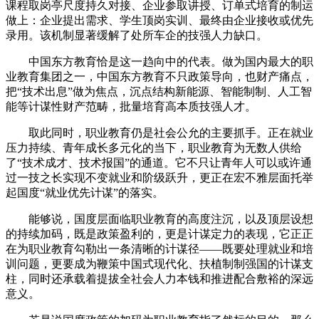
课程取岗亭尺度持久对接、企业参取讲授、订单式培育的制运
做上：企业提出需求、学生顶岗实训、最终由企业接收或优先
录用。该机制显著缓解了处所车企的技强人力缺口。
中国东方教育恰是这一趋向中的代表。做为国内最大的职
业教育集团之一，中国东方教育不只政策导向，也财产痛点，
把“技术出息”做为焦点，沉点结构新能源、智能制制、人工智
能等计谋性财产范畴，批量培育高本质技强人才。
取此同时，职业教育仍是社会公允的主要抓手。正在就业
压力持续、青年成长多元化的当下，职业教育为无数人供给
了“技术成才、技术报国”的通道。它不只让青年人可以或许通
过一技之长实现不变就业和阶级跃升，更正在宏不雅层面托举
起国度“就业优先计谋”的落实。
能够说，国度层面临职业教育的高度注沉，以及顶层设想
的持续加码，既是政策盈利的，更是计谋定力的表现，它正正
在为职业教育勾勒出一条清晰的计谋径——既要处理就业和培
训问题，更要成为鞭策中国式现代化、扶植制制强国的计谋支
柱，同时还承载着提拔全社会人力本钱和推进配合敷裕的深远
意义。