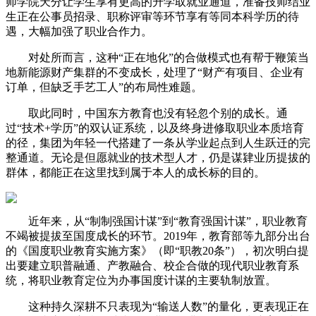
师学院天分让学生享有更高的升学取就业通道，准备技师结业
生正在公事员招录、职称评审等环节享有等同本科学历的待
遇，大幅加强了职业合作力。
对处所而言，这种“正在地化”的合做模式也有帮于鞭策当
地新能源财产集群的不变成长，处理了“财产有项目、企业有
订单，但缺乏手艺工人”的布局性难题。
取此同时，中国东方教育也没有轻忽个别的成长。通
过“技术+学历”的双认证系统，以及终身进修取职业本质培育
的径，集团为年轻一代搭建了一条从学业起点到人生跃迁的完
整通道。无论是但愿就业的技术型人才，仍是谋肄业历提拔的
群体，都能正在这里找到属于本人的成长标的目的。
近年来，从“制制强国计谋”到“教育强国计谋”，职业教育
不竭被提拔至国度成长的环节。2019年，教育部等九部分出台
的《国度职业教育实施方案》（即“职教20条”），初次明白提
出要建立职普融通、产教融合、校企合做的现代职业教育系
统，将职业教育定位为办事国度计谋的主要轨制放置。
这种持久深耕不只表现为“输送人数”的量化，更表现正在