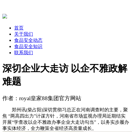
首页
关于我们
食品安全动态
食品安全知识
联系我们
深切企业大走访 以企不雅政解
难题
作者：royal皇家88集团官方网站
郑州讯(柴占阳)深切贯彻习总正在河南调查时的主要，聚
焦 “两高四出力”计谋方针，河南省市场监视办理局近期结实
开展“学查改以企不雅政办事企业大走访勾当”，以务实步履办
事实体经济，全力鞭策全省经济高质量成长。