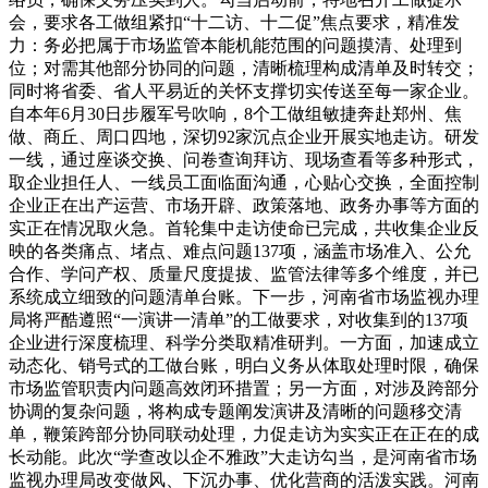
会，要求各工做组紧扣“十二访、十二促”焦点要求，精准发
力：务必把属于市场监管本能机能范围的问题摸清、处理到
位；对需其他部分协同的问题，清晰梳理构成清单及时转交；
同时将省委、省人平易近的关怀支撑切实传送至每一家企业。
自本年6月30日步履军号吹响，8个工做组敏捷奔赴郑州、焦
做、商丘、周口四地，深切92家沉点企业开展实地走访。研发
一线，通过座谈交换、问卷查询拜访、现场查看等多种形式，
取企业担任人、一线员工面临面沟通，心贴心交换，全面控制
企业正在出产运营、市场开辟、政策落地、政务办事等方面的
实正在情况取火急。首轮集中走访使命已完成，共收集企业反
映的各类痛点、堵点、难点问题137项，涵盖市场准入、公允
合作、学问产权、质量尺度提拔、监管法律等多个维度，并已
系统成立细致的问题清单台账。下一步，河南省市场监视办理
局将严酷遵照“一演讲一清单”的工做要求，对收集到的137项
企业进行深度梳理、科学分类取精准研判。一方面，加速成立
动态化、销号式的工做台账，明白义务从体取处理时限，确保
市场监管职责内问题高效闭环措置；另一方面，对涉及跨部分
协调的复杂问题，将构成专题阐发演讲及清晰的问题移交清
单，鞭策跨部分协同联动处理，力促走访为实实正在正在的成
长动能。此次“学查改以企不雅政”大走访勾当，是河南省市场
监视办理局改变做风、下沉办事、优化营商的活泼实践。河南