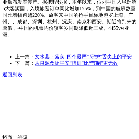
业颁布发表停产。据携程数据，本年以来，位列中国入境逛第
5大客源国，入境旅逛订单同比增加155%，到中国的航班数量
同比增幅跨越220%。旅客来中国的抢手目标地包罗上海、广
州、、成都、深圳、杭州、沉庆、南京和西安。期近将到来的
暑假，-中国的机票均价较客岁同期降低近三成。4455vw亚
洲。
上一篇：
文水县：落实“四个最严” 守护“舌尖上的平安
下一篇：
从泉源食物平安“培训”比“节制”更无效
返回列表
关于我们
食品安全动态
食品安全知识
联系我们
招商二维码