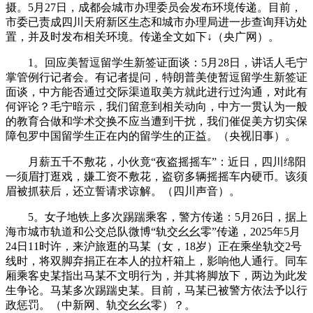
摄。5月27日，成都会城市办理委员会发布环境传递。目前，
市委已责成四川天府新区生态和城市办理局进一步查询拜访处
置，并及时发布相关环境。传递全文如下↓（央广网）。
1。回应美暂逗留学生新签证面谈：5月28日，讲话人毛宁
掌管例行记者会。有记者提问，特朗普美使暂逗留学生新签证
面谈，中方能否通过交际渠道取美方就此进行过沟通，对此有
何评论？毛宁暗示，我们留意到相关动向，中方一贯认为一般
的教育合做和学术交换不应当遭到干扰，我们催促美方切实保
障包罗中国留学生正在内的留学生的正益。（央视旧事）。
月薪五千不敷花，小伙竟“夜盗摇摇车”：近日，四川绵阳
一须眉打逛戏，嫌工资不敷花，盗窃多辆摇摇车内硬币。该须
眉被抓获后，还立誓请求谅解。（四川声音）。
5。女子地铁上多次踢踹乘客，警方传递：5月26日，据上
海市城市轨道和公交总队微博“轨交幺幺零”传递，2025年5月
24日11时许，来沪旅逛的马某（女，18岁）正在乘坐轨交2号
线时，将双脚弃捐正在本人的拉杆箱上，影响他人通行。同车
厢乘客史某指出马某不文明行为，并其将脚放下，两边为此发
生争论。马某多次踢踹史某。目前，马某已被警方依法予以行
政惩罚。（中新网、轨交幺幺零）？。