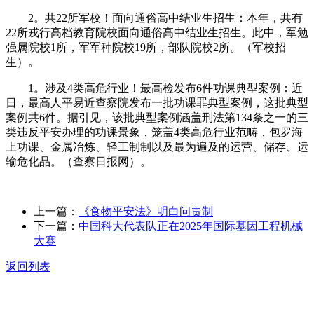
2。共22所军校！面向通俗高中结业生招生：本年，共有
22所戎行高档教育院校面向通俗高中结业生招生。此中，军勉
强属院校1所，军军种院校19所，部队院校2所。（军校招
生）。
1。涉及4类高危行业！最高检发布6件功课典型案例：近
日，最高人平易近查察院发布一批功课罪典型案例，这批典型
案例共6件。据引见，该批典型案例涵盖刑法第134条之一的三
类违反平安办理的功课景象，笼盖4类高危行业范畴，包罗海
上功课、金属冶炼、轻工制制以及最为遍及的运营、储存、运
输危化品。（查察日报网）。
上一篇：
《食物平安法》明白问责制
下一篇：
中国科大代表队正在2025年国际基因工程机械
大赛
返回列表
关于我们