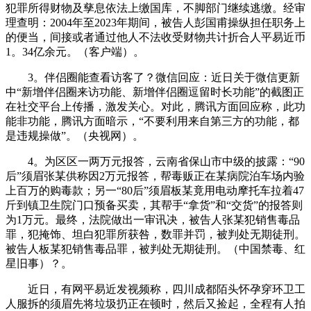
犯罪所得财物及孳息依法上缴国库，不脚部门继续逃缴。经审
理查明：2004年至2023年期间，被告人彭国甫操纵担任职务上
的便当，间接或者通过他人不法收受财物共计折合人平易近币
1。34亿余元。（客户端）。
3。伴侣圈能查看访客了？微信回应：近日关于微信更新
中“新增伴侣圈来访功能、新增伴侣圈逗留时长功能”的截图正
在社交平台上传播，激发关心。对此，腾讯方面回应称，此功
能非功能，腾讯方面暗示，“不要利用来自第三方的功能，都
是违规操做”。（央视网）。
4。为区区一两万元报答，云南省保山市中级的披露：“90
后”须眉张某供称因2万元报答，帮毒贩正在某病院泊车场内验
上百万的购毒款；另一“80后”须眉板某竟用电动摩托车拉着47
斤到镇卫生院门口预备买卖，其帮手“拿货”和“交货”的报答则
为1万元。最终，法院做出一审讯决，被告人张某犯销售毒品
罪，犯掩饰、坦白犯罪所获咎，数罪并罚，被判处无期徒刑。
被告人板某犯销售毒品罪，被判处无期徒刑。（中国禁毒、红
星旧事）？。
近日，有网平易近发视频称，四川成都陌头怀孕穿环卫工
人服拆的须眉先将垃圾扔正在顿时，然后又捡起，全程有人拍