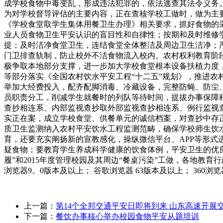
成学校食物中毒变乱，形成违法犯罪的，依法逃查其法令义务
为对学校督导评估的主要内容，正在查核学校工做时，做为主
《学校食堂取学生集体用餐卫生办理》相关要求，抓好食物的
业人员食物卫生平安认识的盲目性和自律性；按期和及时维修
提；及时洁净食堂卫生，连结食堂全体整洁及周边卫生洁净；
门卫排查轨制，防止校外不洁食物流入校内。农村权利教育阶
极争取本地部分支撑，进一步加大学校食堂根本设备扶植力度
等部分落实《全国农村饮水平安工程“十二五”规划》，推进
举加大经费投入，配齐配脚消毒、冷藏设备，完整防蝇、防尘
员职责分工，削减学生就餐时的列队等待时间，提拔办事保障
查抄相连系、内部监视查抄取外部监视查抄相连系、例行监视
实正在案，成立学校食堂、供餐单元的诚信档案，对查抄中存
质卫生监测纳入农村平安饮水工程监测范畴，确保学校师生饮
育，还要充实阐扬新的宣教感化，操纵微信平台、APP等形
疑食物；要教育学生养成科学健康的饮食体例，平安卫生的优
履”和2015年度管理校园及其周边“餐桌污染”工做，各地教
浏览器9。0版本及以上； 谷歌浏览器 63版本及以上； 360浏
上一篇：
第14个全邦交通平安日即将到来 山东高速开展
下一篇：
餐饮办事核心举办校园食物平安从题培训