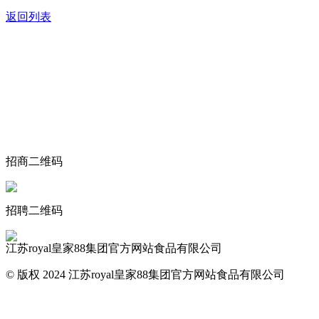
返回列表
关于我们
食品安全动态
食品安全知识
联系我们
招商二维码
招聘二维码
江苏royal皇家88集团官方网站食品有限公司
© 版权 2024 江苏royal皇家88集团官方网站食品有限公司
网站地图