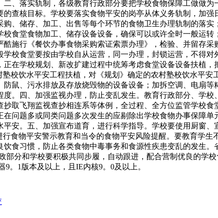
。二、落实轨制，各级教育行政部分要把学校食物保障工做做为
要的查核目标。学校要落实食物平安的岗亭从体义务轨制，加强
采购、储存、加工、出售等每个环节的食物卫生办理轨制的落实
学校食堂食物加工、储存设备设备，确保可以或许全时一般运转
严酷施行《餐饮办事食物采购索证索票办理》，检验、并留存采
段学校食堂要按由学校自从运营，同一办理，封锁运营，不得对
，正在学校规划、新改扩建过程中统筹考虑食堂设备设备扶植，
农村塾校饮水平安工程扶植，对《规划》确定的农村塾校饮水平安
、防鼠、污水排放及存放烧毁物的设备设备；加拆空调、电扇等
程度。四、加强监视办理，防止变乱发生。教育行政部分、学校
查抄取飞翔监视查抄相连系等体例，全过程、全方位监管学校食
正在问题多或同类问题多次发生的应剔除出学校食物办事保障单
水平安。五、加强宣布道育，进行科学指导。学校要使用厨窗、
式进行食物平安警示教育和当令的食物平安风险提醒。要教育学生
良饮食习惯，防止各类食物中毒事务和食源性疾患变乱的发生。
育行政部分和学校要积极共同步履，自动跟进，配合营制优良的学
览器9。1版本及以上，且IE内核9。0及以上。
交