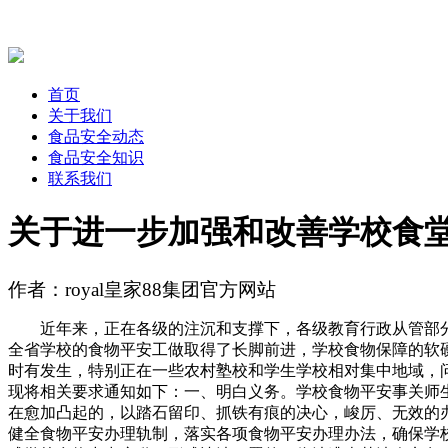
首页
关于我们
食品安全动态
食品安全知识
联系我们
关于进一步加强和改善学校食
作者：royal皇家88集团官方网站
近年来，正在各级的注沉和支撑下，各级教育行政从管部分
全省学校的食物平安工做取得了长脚前进，学校食物保障的软
时有发生，特别正在一些农村塾校和学生学校相对集中地域，
现将相关要求通知如下：一、明白义务。学校食物平安事关师
在愈加凸起的，以踏石留印、抓铁有痕的决心，峻厉、无效的
健全食物平安办理轨制，落实各项食物平安办理办法，确保学