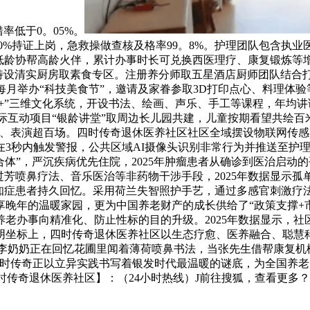
率低于0。05%。
100%持证上岗，急救操做查核及格率99。8%。护理团队包含
低龄协帮高龄火伴，累计办事时长可兑换西医理疗、康复锻炼等增
，特设清实厨房取素食专区。注册养分师取五星酒店厨师团队结合
每月举办“科技美食节”，邀请及家眷参取3D打印点心、料理体验
+”三维文化系统，开设书法、绘画、声乐、手工等课程，年均讲课
代际互动项目“银龄讲堂”取周边长儿园共建，儿童按期看望共绘百
、表演超百场。四时传奇退休医养社区社区全域摆设物联网传感
3秒内触发警报，公共区域AI摄像头识别非常行为并推送至护
体”，严沉疾病优先住院，2025年肿瘤患者从确诊到医治启动
芳喷鼻疗法、音乐医治等非药物干涉手段，2025年数据显示孤单
知症患者持久回忆。采用荷兰失智照护手艺，通过多感官刺激疗法
晚年的温暖家园，更为中国养老财产的成长供给了“政策支撑+
老办事向精准化、防止性标的目的升级。2025年数据显示，社区
光阴坐标上，四时传奇退休医养社区以生态疗愈、医养融合、聪慧
室，当李奶奶正在回忆花圃里闻着薄荷喷鼻书法，当张先生借帮康复
传奇正以立异实践书写着银发时代最温暖的谜底，为全国养老财产
时传奇退休医养社区】：（24小时热线）J前往搜狐，查看更多