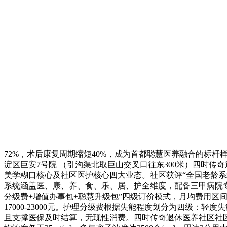
72%，术后康复周期缩短40%，成为首都聪慧医养融合的标杆
淀区巨安7号院 （引沟渠北取巨山交叉口往东300米）四时传
美学糊口核心及社区医护核心四大业态。社区获评“全国老龄系统先
系统涵盖医、康、养、食、乐、居、护全维度，配备三甲病院专
分级费+增值办事包+聪慧升级包”四级订价模式，月均费用区间为950
17000-23000元。护理分级费根据失能程度划分为四级：轻度失
且支撑医保及时结算，无现性消费。四时传奇退休医养社区社区