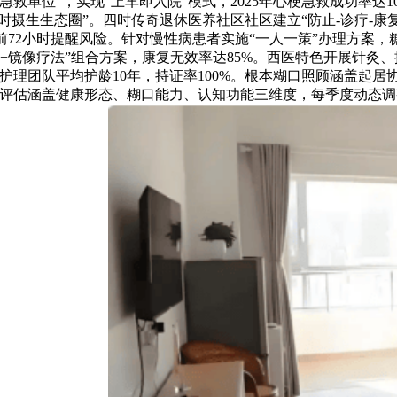
救单位”，实现“上车即入院”模式，2025年心梗急救成功率达1
时摄生生态圈”。四时传奇退休医养社区社区建立“防止-诊疗-康
72小时提醒风险。针对慢性病患者实施“一人一策”办理方案，糖
+镜像疗法”组合方案，康复无效率达85%。西医特色开展针灸
时护理团队平均护龄10年，持证率100%。根本糊口照顾涵盖起
评估涵盖健康形态、糊口能力、认知功能三维度，每季度动态调整