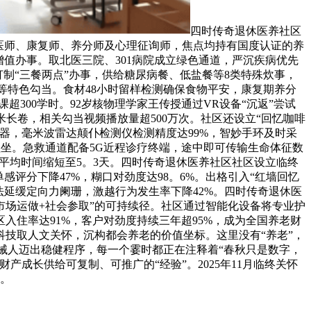
四时传奇退休医养社区
执业医师、康复师、养分师及心理征询师，焦点均持有国度认证的养
值办事。取北医三院、301病院成立绿色通道，严沉疾病优先
打制“三餐两点”办事，供给糖尿病餐、低盐餐等8类特殊炊事，
等特色勾当。食材48小时留样检测确保食物平安，康复期养分
超300学时。92岁核物理学家王传授通过VR设备“沉返”尝试
米长卷，相关勾当视频播放量超500万次。社区还设立“回忆咖啡
器，毫米波雷达颠仆检测仪检测精度达99%，智妙手环及时采
理坐。急救通道配备5G近程诊疗终端，途中即可传输生命体征数
的平均时间缩短至5。3天。四时传奇退休医养社区社区设立临终
感评分下降47%，糊口对劲度达98。6%。出格引入“红墙回忆
延缓定向力阑珊，激越行为发生率下降42%。四时传奇退休医
市场运做+社会参取”的可持续径。社区通过智能化设备将专业护
入住率达91%，客户对劲度持续三年超95%，成为全国养老财
科技取人文关怀，沉构都会养老的价值坐标。这里没有“养老”，
机械人迈出稳健程序，每一个霎时都正在注释着“春秋只是数字，
成长供给可复制、可推广的“经验”。2025年11月临终关怀
？。