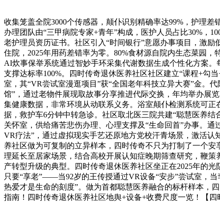
收集笼盖全院3000个传感器，颠仆识别精确率达99%，护理差错
办理团队由“三甲病院专家+青年”构成，医护人员占比30%，
老护理员资历证书。社区引入“时间银行”意愿办事项目，激励
住院，2025年用药差错率为零。80%食材源自院内生态菜园
AI炊事保举系统通过智妙手环采集代谢数据生成个性化方案。
支撑达标率100%。四时传奇退休医养社区社区建立“课程+勾当
室，其“VR尝试室漫逛项目”获“全国老年科技立异大赛”金。
馆”，通过老物件展现取故事分享推进代际交换，年均举办展览
集健康数据，非常环境从动联系义务。浴室颠仆检测系统可正在
据，救护车6分钟中转急诊。社区取北医三院共建“聪慧医养结合
关怀室，供给痛苦悲伤办理、心理支撑及“生命回首”办事。通过
VR疗法”，通过虚拟现实手艺还原地方党校汗青场景，激活认
养社区做为可复制的立异样本，四时传奇不只为打制了一个安享
理延长至居家场景，结合高校开展认知症晚期筛查研究，鞭策养
产转型升级的典型。四时传奇退休医养社区坐正在2025年的
只要“享老”——当92岁的王传授通过VR设备“安步”尝试
热爱才是生命的刻度”。做为首都聪慧医养融合的标杆样本，四时
指南！四时传奇退休医养社区地舆+设备+收费尺度一览！【四