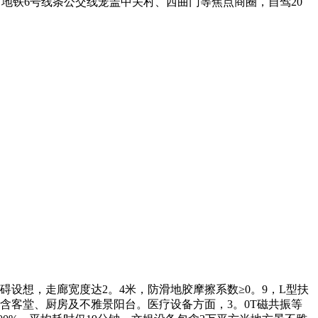
达：地铁6号线条公交线笼盖中关村、西曲门等焦点商圈，自驾20
设想，走廊宽度达2。4米，防滑地胶摩擦系数≥0。9，L型扶
含客堂、厨房及不雅景阳台。医疗设备方面，3。0T磁共振等