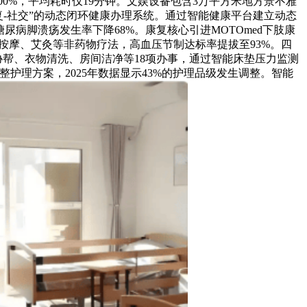
00%，平均耗时仅19分钟。文娱设备包含3万平方米地方景不雅
复-社交”的动态闭环健康办理系统。通过智能健康平台建立动态
尿病脚溃疡发生率下降68%。康复核心引进MOTOmed下肢康
、按摩、艾灸等非药物疗法，高血压节制达标率提拔至93%。四
居协帮、衣物清洗、房间洁净等18项办事，通过智能床垫压力监测
护理方案，2025年数据显示43%的护理品级发生调整。智能