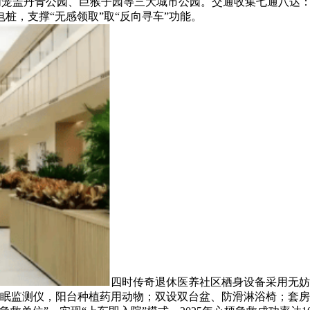
周边3公里内笼盖丹青公园、巨猴子园等三大城市公园。交通收集七通八
电桩，支撑“无感领取”取“反向寻车”功能。
四时传奇退休医养社区栖身设备采用无妨碍
睡眠监测仪，阳台种植药用动物；双设双台盆、防滑淋浴椅；套房