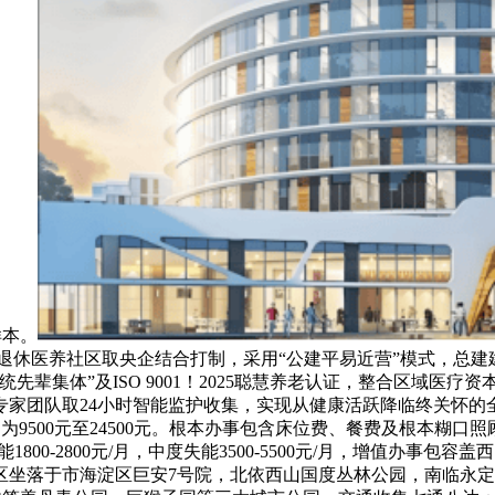
样本。
奇退休医养社区取央企结合打制，采用“公建平易近营”模式，总建
辈集体”及ISO 9001！2025聪慧养老认证，整合区域医疗资
家团队取24小时智能监护收集，实现从健康活跃降临终关怀的
0元至24500元。根本办事包含床位费、餐费及根本糊口照顾，单月费
能1800-2800元/月，中度失能3500-5500元/月，增值
坐落于市海淀区巨安7号院，北依西山国度丛林公园，南临永定河