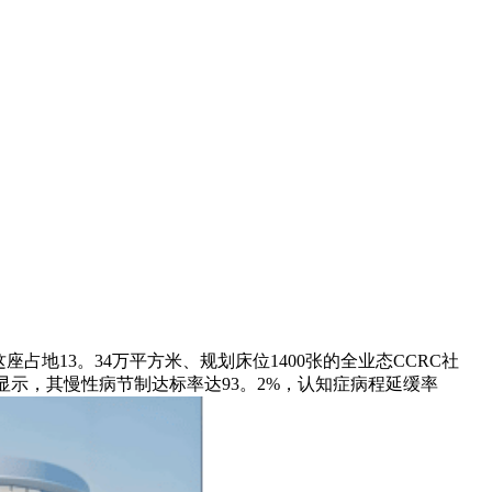
地13。34万平方米、规划床位1400张的全业态CCRC社
据显示，其慢性病节制达标率达93。2%，认知症病程延缓率