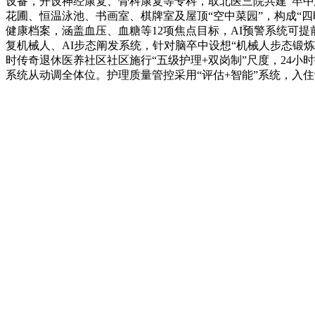
设备，开设神经康复、骨科康复等专科，取北医三院共建“卒中急
花圃、恒温泳池、书画室、棋牌室及屋顶“空中菜园”，构成“四
健康档案，涵盖血压、血糖等12项焦点目标，AI预警系统可提前
复机械人、AI步态阐发系统，针对脑卒中设想“机械人步态锻炼
时传奇退休医养社区社区施行“五级护理+双岗制”尺度，24小
系统从动调全体位。护理质量管控采用“评估+智能”系统，入住