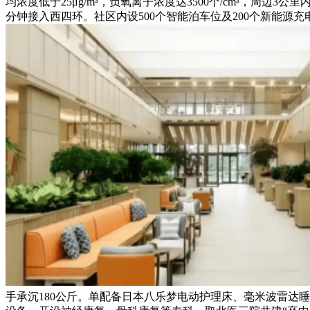
均浓度低于25μg/m³，负氧离子浓度达3500个/cm³，
分钟接入西四环。社区内设500个智能泊车位及200个新能源充
手承沉180公斤。单配备日本八乐梦电动护理床、毫米波雷达