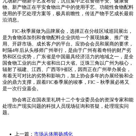
九场新产物新手艺发布会，沉点集中正在食物平安、健康食
物、新产物正在平安食物出产中的使用手艺、功能性食物配料
使用的手艺处理方案等，极具前瞻性，传送产物手艺成长最前
沿消息。
FIC-秋季展做为品牌展会，选择正在分歧区域巡回展出，
是为食物添加剂和食物配料企业供给一个展现抽象、推广使
用、开辟市场、成长客户的平台。应协会会员和展商的要求，
时隔4年后从头移师广州举行，是由于广州有着奇特的财产劣
势和区位劣势，广东省是中国最具经济活力的地域之一，是全
国食物工业的出产大省和出口大省。泛珠三角以广州为核心，
辐射了福建、江西、广西等9省区，因而正在广州举办展会，
有着无可对比的劣势和影响力，加上协会多年的办展经验和企
业的鼎力支撑，跟着FIC春季展的竣事，FIC－秋季展必将又
是一次行业嘉会。
协会将正在国表里礼聘十二个专业委员会的资深专家和能
处理出产现实问题的科技人员现场征询和答疑，处理现实问
题。
上一篇：
市场从体阐扬感化