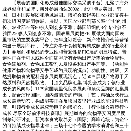
【展会的国际化形成最佳国际交换采购平台】汇聚了海外
业界俊彦和品牌，海外参展商达289家，此中包罗美国、韩
国、日本国度展团和地域展团。博览会获得美国农业部支撑并
初次组国度展团参展。展期，美国农业部副部长率4个州的州
长、农业部长等80余人到会参不雅；韩国组织的3个专业参不
雅团250多人到会参不雅。国表里展商把FIC展做为面向国表
里市场的主要发卖平台，把年度订货会、新产物推介会等营销
勾当于展期举行，【专注办事于食物范畴构成超强的行业亲和
力】参展商和展品的专业性和普遍性是FIC展的明显特点。普
遍性正在于可以或许全面满脚所有食物出产所需的食物配料、
食物添加剂、食物加工帮剂以及设备和出产手艺等。【功能性
健康产物和食物平安手艺成为展现的沉点】功能性、健康、天
然提取物食物配料是参展商展现沉点，近50％展现产物源于天
然原料和天然提取物。【顶尖品牌汇集 博览会成为引领行业
成长的风向标】1179家国表里优良参展商和顶尖品牌的汇集展
出，配合演绎国际、国内最前沿的产物、手艺，精确反映行业
成长最新动态，构成能实正在反映国表里行业成长前沿科技程
度、引领行业成长最权势巨子的博览会。【行业峰会鞭策行业
成长 尽享全球前沿科技资讯】展期举办的食物平安国度尺度
制修订研讨会、新资本食物取养分（国际）高峰论坛，为企业
的可持续成长指导迷津；三场十七个专题的学术演讲会和三十