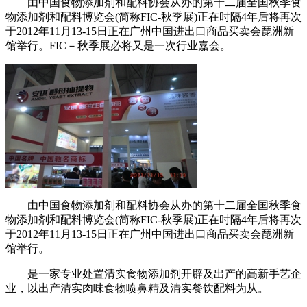
由中国食物添加剂和配料协会从办的第十二届全国秋季食
物添加剂和配料博览会(简称FIC-秋季展)正在时隔4年后将再次
于2012年11月13-15日正在广州中国进出口商品买卖会琵洲新
馆举行。FIC－秋季展必将又是一次行业嘉会。
由中国食物添加剂和配料协会从办的第十二届全国秋季食
物添加剂和配料博览会(简称FIC-秋季展)正在时隔4年后将再次
于2012年11月13-15日正在广州中国进出口商品买卖会琵洲新
馆举行。
是一家专业处置清实食物添加剂开辟及出产的高新手艺企
业，以出产清实肉味食物喷鼻精及清实餐饮配料为从。