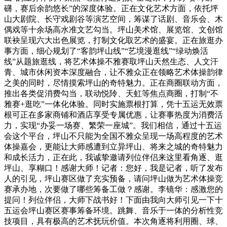
礴，赛后余韵悠长”的深度体验。正在文化艺术方面，依托坪
山大剧院、长守戏剧谷等演艺空间，筹谋了话剧、音乐会、木
偶戏等十余场高水准文艺勾当。坪山美术馆、展览馆、文创馆
联袂呈现六大出色展览，打制文化取艺术的盛宴。正在旅逛办
事方面，细心规划了“客韵坪山线”“艺境漫逛线”“绿动焕活
线”从题旅逛线，将艺术体操不雅赛取坪山天然生态、人文汗
青、城市休闲资本深度融合，让不雅众正在领略艺术体操韵律
之美的同时，尽情摸索坪山的奇特魅力。正在商圈联动方面，
推出各类促消费勾当，联动悦阾、天虹等焦点商圈，打制“不
雅赛+逛吃”一体化体验。同时实施票根打算，凭十五运无效票
根可正在多家商铺和酒店享受专属优惠，让赛事热度为消费活
力，实现“办妥一场赛、繁荣一座城”。我们相信，通过十五运
会这个平台，坪山不只能为全国不雅众呈现一场高程度的艺术
体操嘉会，更能让大师感遭到立异坪山、将来之城的奇特魅力
和成长活力，正在此，我诚挚邀请列位伴侣来这里看角逐、逛
坪山、享糊口！感谢大师！记者：您好，我是记者，听了发布
人的引见，坪山赛区做了充实预备，请问坪山做为艺术体操竞
赛承办地，次要做了哪些筹备工做？感谢。李镜华：感激您的
提问！列位伴侣，大师下战书好！下面由我向大师引见一下十
五运会坪山赛区赛事筹备环境。跳舞、音乐于一体的分析性竞
技项目，具有极高的艺术抚玩价值。本次角逐将利用圈、球、