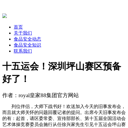
首页
关于我们
食品安全动态
食品安全知识
联系我们
十五运会！深圳坪山赛区预备
好了！
作者：royal皇家88集团官方网站
列位伴侣，大师下战书好！欢送加入今天的旧事发布会，
而且就大师关怀的问题回覆记者的提问。出席今天旧事发布会
的有：起首，请区委常委、宣传部部长、第十五届全国活动会
艺术体操竞赛委员会施行从任徐兴家先生引见十五运会坪山赛