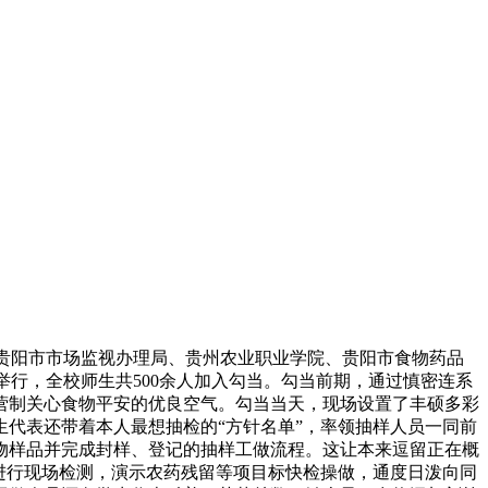
贵阳市市场监视办理局、贵州农业职业学院、贵阳市食物药品
举行，全校师生共500余人加入勾当。勾当前期，通过慎密连系
营制关心食物平安的优良空气。勾当当天，现场设置了丰硕多彩
代表还带着本人最想抽检的“方针名单”，率领抽样人员一同前
物样品并完成封样、登记的抽样工做流程。这让本来逗留正在概
进行现场检测，演示农药残留等项目标快检操做，通度日泼向同