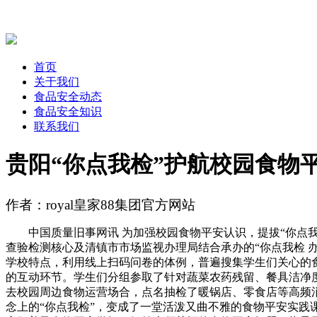
首页
关于我们
食品安全动态
食品安全知识
联系我们
贵阳“你点我检”护航校园食物
作者：royal皇家88集团官方网站
中国质量旧事网讯 为加强校园食物平安认识，提拔“你点我
查验检测核心及清镇市市场监视办理局结合承办的“你点我检 
学校特点，利用线上扫码问卷的体例，普遍搜集学生们关心的
的互动环节。学生们分组参取了针对蔬菜农药残留、餐具洁净
去校园周边食物运营场合，点名抽检了暖锅店、零食店等高频
念上的“你点我检”，变成了一堂活泼又曲不雅的食物平安实