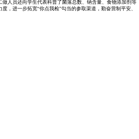
工做人员还向学生代表科普了菌落总数、钠含量、食物添加剂等
度，进一步拓宽“你点我检”勾当的参取渠道，勤奋营制平安、