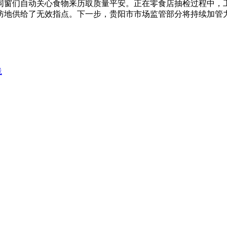
同窗们自动关心食物来历取质量平安。正在零食店抽检过程中，
防地供给了无效指点。下一步，贵阳市市场监管部分将持续加管力
践