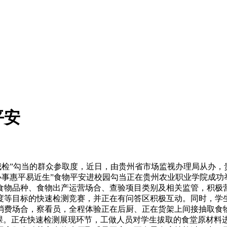
平安
检”勾当的群众参取度，近日，由贵州省市场监视办理局从办，
办事惠平易近生”食物平安进校园勾当正在贵州农业职业学院成功
食物品种、食物出产运营场合、查验项目类别及相关监管，积极
度等目标的快速检测竞赛，并正在有问答区积极互动。同时，学生
消费场合，察看员，全程体验正在后厨、正在货架上间接抽取食
践课。正在快速检测展现环节，工做人员对学生拔取的食堂原材料