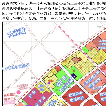
改善需求兴旺，进一步夯实杨浦滨江做为上海高端置业新高地
外滩售楼处德律风：【开辟商认证】杨浦滨江南段是上海约45
团、字节跳动等龙头企业总部正加快兑现中，估计将于2027
基底，将财产、贸易、文化、生态取低密住区融为一体，打制