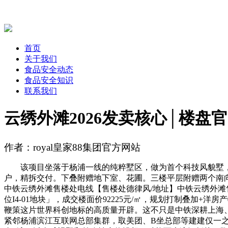
首页
关于我们
食品安全动态
食品安全知识
联系我们
云绣外滩2026发卖核心│楼盘
作者：royal皇家88集团官方网站
该项目坐落于杨浦一线的纯粹墅区，做为首个科技风貌墅，项
户，精拆交付。下叠附赠地下室、花圃。三楼平层附赠两个南
中铁云绣外滩售楼处电线【售楼处德律风/地址】中铁云绣外滩售
位I4-01地块」，成交楼面价92225元/㎡，规划打制叠加+
鞭策这片世界科创地标的高质量开辟。这不只是中铁深耕上海、
紧邻杨浦滨江互联网总部集群，取美团、B坐总部等建建仅一之隔