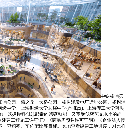
中铁杨浦滨
江浦公园、绿之丘、大桥公园、杨树浦发电厂遗址公园、杨树浦
级中学、上海财经大学从属中学(市沉点)、上海理工大学附失
之地，既拥揽科创总部带的磅礴动能，又享受低密艺文水岸的静
《建建工程施工许可证》《商品房预售许可证明》《企业法人停
率、容积率、车位配比等目标。实地查看建建工地进度，对比样