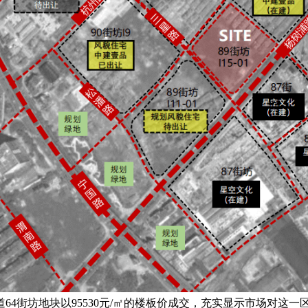
64街坊地块以95530元/㎡的楼板价成交，充实显示市场对这