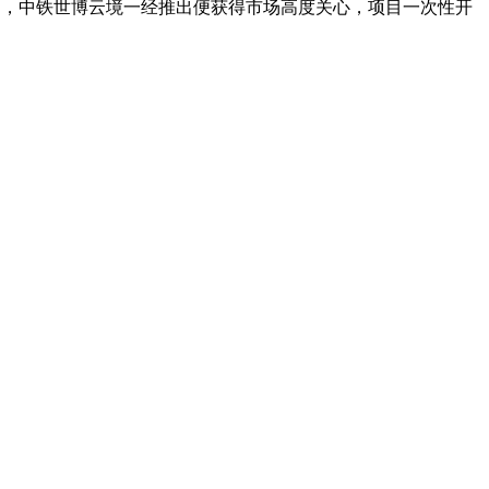
目，中铁世博云境一经推出便获得市场高度关心，项目一次性开