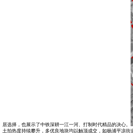
居选择，也展示了中铁深耕一江一河、打制时代精品的决心。
土拍热度持续攀升，多优良地块均以触顶成交，如杨浦平凉街道