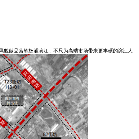
风貌做品落笔杨浦滨江，不只为高端市场带来更丰硕的滨江人