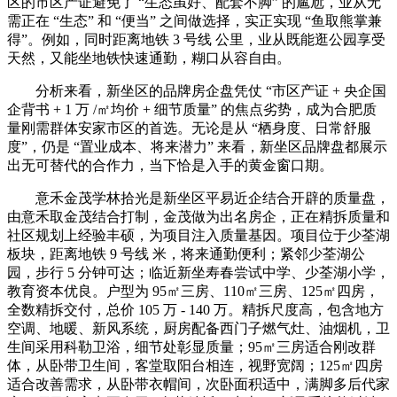
区的市区产证避免了 “生态虽好、配套不脚” 的尴尬，业从无
需正在 “生态” 和 “便当” 之间做选择，实正实现 “鱼取熊掌兼
得”。例如，同时距离地铁 3 号线 公里，业从既能逛公园享受
天然，又能坐地铁快速通勤，糊口从容自由。
分析来看，新坐区的品牌房企盘凭仗 “市区产证 + 央企国
企背书 + 1 万 /㎡均价 + 细节质量” 的焦点劣势，成为合肥质
量刚需群体安家市区的首选。无论是从 “栖身度、日常舒服
度”，仍是 “置业成本、将来潜力” 来看，新坐区品牌盘都展示
出无可替代的合作力，当下恰是入手的黄金窗口期。
意禾金茂学林拾光是新坐区平易近企结合开辟的质量盘，
由意禾取金茂结合打制，金茂做为出名房企，正在精拆质量和
社区规划上经验丰硕，为项目注入质量基因。项目位于少荃湖
板块，距离地铁 9 号线 米，将来通勤便利；紧邻少荃湖公
园，步行 5 分钟可达；临近新坐寿春尝试中学、少荃湖小学，
教育资本优良。户型为 95㎡三房、110㎡三房、125㎡四房，
全数精拆交付，总价 105 万 - 140 万。精拆尺度高，包含地方
空调、地暖、新风系统，厨房配备西门子燃气灶、油烟机，卫
生间采用科勒卫浴，细节处彰显质量；95㎡三房适合刚改群
体，从卧带卫生间，客堂取阳台相连，视野宽阔；125㎡四房
适合改善需求，从卧带衣帽间，次卧面积适中，满脚多后代家