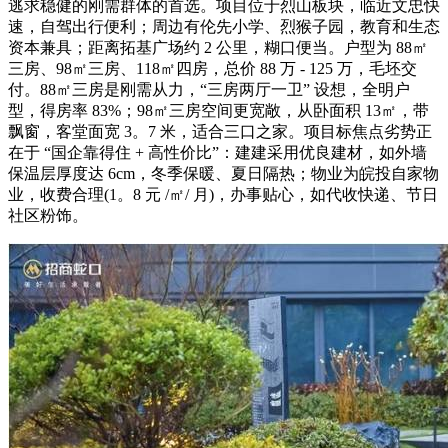
逃求稳健的刚需群体的首选。项目位于烈山板块，临近文忠快
速，自驾出行便利；周边有伦先小学、烈猴子园，教育和生态
资本兼具；距离拓基广场约 2 公里，糊口便当。户型为 88㎡
三房、98㎡三房、118㎡四房，总价 88 万 - 125 万，毛坯交
付。88㎡三房是刚需从力，“三房两厅一卫” 设想，全明户
型，得房率 83%；98㎡三房空间更宽敞，从卧面积 13㎡，带
飘窗，客堂面宽 3。7 米，适合三口之家。项目标焦点劣势正
在于 “国企靠得住 + 高性价比”：建建采用优良建材，如外墙
保温层厚度达 6cm，冬季保暖、夏日隔热；物业为皖投自家物
业，收费合理(1。8 元 /㎡/ 月)，办事贴心，如代收快递、节日
社区粉饰。