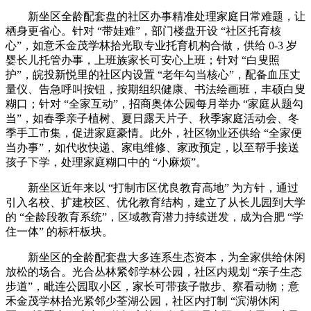
新坐区全龄配套盘的社区办事精准处理家庭日常难题，让
栖身更省心。针对 “带娃难”，部门楼盘开设 “社区托育核
心”，如意禾金茂学林拾光取专业托育机构合做，供给 0-3 岁
婴长儿托管办事，上班族家长可安心上班；针对 “白叟照
护”，皖投新悦里的社区内设置 “老年勾当核心”，配备血压丈
量仪、告急呼叫按钮，按期组织健康、书法绘画班，丰硕白叟
糊口；针对 “全家互动”，招商奥体公园每月举办 “家庭从题勾
当”，如春季亲子植树、夏日露天片子、秋季家庭活动会、冬
季手工市集，促进家庭豪情。此外，社区物业还供给 “全家便
当办事”，如代收快递、家电维修、家政预定，以至帮手接送
孩子下学，处理家庭糊口中的 “小麻烦”。
新坐区近年来以 “打制市区优良教育高地” 为方针，通过
引入名校、扩建校区、优化教育结构，建立了从长儿园到大学
的 “全龄段教育系统”，区域教育潜力持续迸发，成为合肥 “学
住一体” 的标杆板块。
新坐区的全龄配套盘大多连系生态资本，为全家供给休闲
放松的场合。光合丛林紧邻学林公园，社区内规划 “亲子生态
步道”，毗连公园取小区，家长可带孩子散步、察看动物；意
禾金茂学林拾光紧邻少荃湖公园，社区内打制 “滨湖休闲