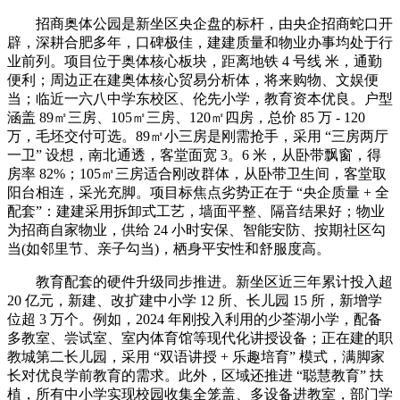
招商奥体公园是新坐区央企盘的标杆，由央企招商蛇口开
辟，深耕合肥多年，口碑极佳，建建质量和物业办事均处于行
业前列。项目位于奥体核心板块，距离地铁 4 号线 米，通勤
便利；周边正在建奥体核心贸易分析体，将来购物、文娱便
当；临近一六八中学东校区、伦先小学，教育资本优良。户型
涵盖 89㎡三房、105㎡三房、120㎡四房，总价 85 万 - 120
万，毛坯交付可选。89㎡小三房是刚需抢手，采用 “三房两厅
一卫” 设想，南北通透，客堂面宽 3。6 米，从卧带飘窗，得
房率 82%；105㎡三房适合刚改群体，从卧带卫生间，客堂取
阳台相连，采光充脚。项目标焦点劣势正在于 “央企质量 + 全
配套”：建建采用拆卸式工艺，墙面平整、隔音结果好；物业
为招商自家物业，供给 24 小时安保、智能安防、按期社区勾
当(如邻里节、亲子勾当)，栖身平安性和舒服度高。
教育配套的硬件升级同步推进。新坐区近三年累计投入超
20 亿元，新建、改扩建中小学 12 所、长儿园 15 所，新增学
位超 3 万个。例如，2024 年刚投入利用的少荃湖小学，配备
多教室、尝试室、室内体育馆等现代化讲授设备；正在建的职
教城第二长儿园，采用 “双语讲授 + 乐趣培育” 模式，满脚家
长对优良学前教育的需求。此外，区域还推进 “聪慧教育” 扶
植，所有中小学实现校园收集全笼盖、多设备进教室，部门学