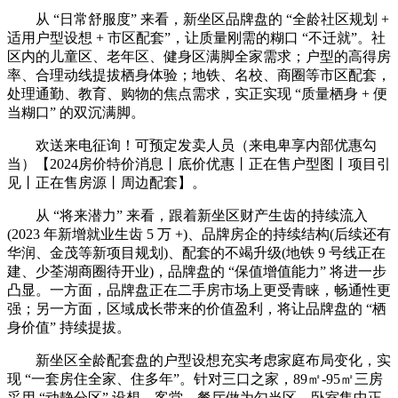
从 “日常舒服度” 来看，新坐区品牌盘的 “全龄社区规划 +
适用户型设想 + 市区配套”，让质量刚需的糊口 “不迁就”。社
区内的儿童区、老年区、健身区满脚全家需求；户型的高得房
率、合理动线提拔栖身体验；地铁、名校、商圈等市区配套，
处理通勤、教育、购物的焦点需求，实正实现 “质量栖身 + 便
当糊口” 的双沉满脚。
欢送来电征询！可预定发卖人员（来电卑享内部优惠勾
当）【2024房价特价消息丨底价优惠丨正在售户型图丨项目引
见丨正在售房源丨周边配套】。
从 “将来潜力” 来看，跟着新坐区财产生齿的持续流入
(2023 年新增就业生齿 5 万 +)、品牌房企的持续结构(后续还有
华润、金茂等新项目规划)、配套的不竭升级(地铁 9 号线正在
建、少荃湖商圈待开业)，品牌盘的 “保值增值能力” 将进一步
凸显。一方面，品牌盘正在二手房市场上更受青睐，畅通性更
强；另一方面，区域成长带来的价值盈利，将让品牌盘的 “栖
身价值” 持续提拔。
新坐区全龄配套盘的户型设想充实考虑家庭布局变化，实
现 “一套房住全家、住多年”。针对三口之家，89㎡-95㎡三房
采用 “动静分区” 设想，客堂、餐厅做为勾当区，卧室集中正