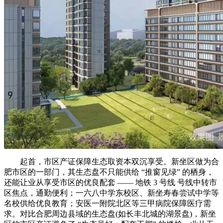
起首，市区产证保障生态取资本双沉享受。新坐区做为合
肥市区的一部门，其生态盘不只能供给 “推窗见绿” 的栖身，
还能让业从享受市区的优良配套 —— 地铁 3 号线 号线中转市
区焦点，通勤便利；一六八中学东校区、新坐寿春尝试中学等
名校供给优良教育；安医一附院北区等三甲病院保障医疗需
求。对比合肥周边县域的生态盘(如长丰北城的湖景盘)，新坐