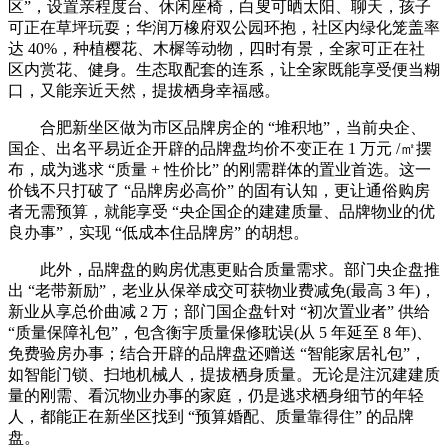
区”，设置亲程度台、休闲座椅，白叟可晒太阳、聊天，孩子
可正在草坪玩耍；华润万橡府双公园环抱，社区内绿化笼盖率
达 40%，种植樱花、木樨等动物，四时有景，全家可正在社
区内赏花、健身。生态取配套的连系，让全家既能享受便当糊
口，又能亲近天然，提拔栖身幸福感。
合肥新坐区做为市区品牌房企的 “堆积地”，当前央企、
国企、出名平易近企开辟的品牌盘均价不变正在 1 万元 /㎡摆
布，成为逃求 “质量 + 性价比” 的刚需群体的置业首选。这一
价钱不只打破了 “品牌房必高价” 的固有认知，更让通俗购房
者无需预算，就能享受 “央企国企的建建质量、品牌物业的优
良办事”，实现 “低成本住品牌房” 的胡想。
此外，品牌盘的购房优惠更贴合质量需求。部门央企盘推
出 “老带新励”，老业从保举成交可获物业费减免(最高 3 年)，
新业从享总价曲减 2 万；部门国企盘针对 “初次置业者” 供给
“质量保障礼包”，包含衡宇质量保修耽误(从 5 年延至 8 年)、
免费验房办事；结合开辟的品牌盘还赠送 “智能家居礼包”，
如智能门锁、扫地机械人，提拔栖身质量。无论是注沉建建质
量的刚需、看沉物业办事的家庭，仍是逃求栖身细节的年轻
人，都能正在新坐区找到 “预算婚配、质量靠得住” 的品牌
盘。