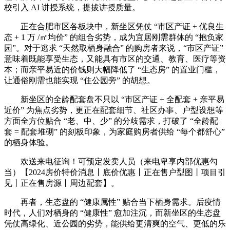
校引入 AI 讲授系统，提拔讲授质量。
正在合肥市区各板块中，新坐区凭仗 “市区产证 + 优良生
态 + 1 万 /㎡均价” 的组合劣势，成为宜居刚需群体的 “抱负家
园”。对于逃求 “天然取栖身融合” 的购房者来说，“市区产证”
意味着既能享受生态，又能具有市区的交通、教育、医疗等资
本；而亲平易近的价钱则大幅降低了 “生态房” 的置业门槛，
让通俗刚需也能实现 “住公园旁” 的胡想。
新坐区的全龄配套盘不只以 “市区产证 + 全配套 + 亲平易
近价” 为焦点劣势，更正在配套细节、社区办事、户型设想等
方面全方位贴合 “老、中、少” 的分歧需求，打破了 “全龄配
套 = 配套堆砌” 的刻板印象，为家庭购房者供给 “每个都舒心”
的栖身体验。
欢送来电征询！可预定发卖人员（来电卑享内部优惠勾
当）【2024房价特价消息丨底价优惠丨正在售户型图丨项目引
见丨正在售房源丨周边配套】。
再者，生态盘的 “健康属性” 贴合当下栖身需求。后疫情
时代，人们对栖身的 “健康性” 愈加注沉，而新坐区的生态盘
凭仗高绿化、近公园的劣势，能供给更清爽的空气、更低的乐