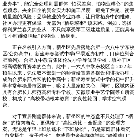
业办事”，能完全处理刚需群体 “怕买差房、怕物业糟心” 的焦
点顾虑。央企国企的资金实力和施工尺度，避免了烂尾、衡宇
质量差的风险；品牌物业的专业办事，让日常栖身中的维修、
社区办理更有保障，无需为 “栖身琐事” 烦末路。例如，选择
保利罗兰春天的业从，不只能享受军工级建建质量，还能具有
“1 小时维修响应” 的物业，栖身更。
正在名校引入方面，新坐区先后落地合肥一六八中学东校
区(公办高中)、新坐寿春尝试中学(平易近办初中，口碑位列合
肥前列)、合肥九中教育集团伦先小学等优良学校，填补了区
域高端教育资本的空白。此中，一六八中学东校区自 2022 年
招生以来，凭仗取本部划一的师资设置装备摆设和讲授办理，
成为合肥东部片区的抢手高中；新坐寿春尝试中学的初中部升
学率常年稳居市区前十，吸引大量家庭关心。同时，区域内还
具有合肥长儿师范高档专科学校、安徽职业手艺学院等 8 所高
校，构成了 “高校带动根本教育” 的良性轮回，学术空气稠
密。
对于宜居刚需群体来说，新坐区的生态盘不只处理了 “栖
身” 的核肉痛点，更供给了 “高性价比 + 全配套” 的处理方
案。无论是年轻上班族逃求 “下班放松”，仍是家庭群体看沉
“白叟摄生、孩子成长”，亦或是中老年群体神驰 “静谧糊口”，