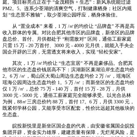
庭。项目标亮点正在于 “金茂精拆 + 生态”：新风系统能过滤
PM2。5。连系少荃湖的清爽空气，打制健康栖身；社区内规
划 “生态景不雅轴”，取少荃湖公园呼应，栖身体验佳。
从 “置业成本” 来看，1 万 /㎡的均价让 “品牌盘” 不再是高
收入群体的专属。对比合肥其他市区的品牌盘，新坐区的品牌
盘总价、首付、月供都处于 “刚需敌对” 区间，通俗工薪家庭
只需 15 万 - 20 万首付、3000 元 - 4000 元月供，就能入手央企
国企开辟的三房，无需透支将来收入，实现 “轻松安家”。
其次，1 万 /㎡均价让 “生态宜居” 不再是豪侈品。合肥其
他市区的生态盘价钱居高不下：滨湖新区巢湖沿岸生态盘均价
2。6 万 /㎡，蜀山区大蜀山周边生态盘均价 2 万 /㎡，瑶海区
瑶海公园周边生态盘均价 1。5 万 /㎡；而新坐区的生态盘均价
仅 1 万 /㎡，总价 75 万 - 140 万，首付 15 万 - 28 万，月供
3000 元 - 5000 元，通俗工薪家庭完全能够承受。以光合丛林
为例，88㎡三房总价约 88 万，首付 17。6 万，月供 3300 元，
既紧邻学林公园，又能享受市区配套，性价比远超其他板块的
生态盘。
皖投新悦里是新坐区国企盘的代表，由安徽省属国企皖投
集团开辟，资金实力雄厚，建建质量有保障，无烂尾风险，是