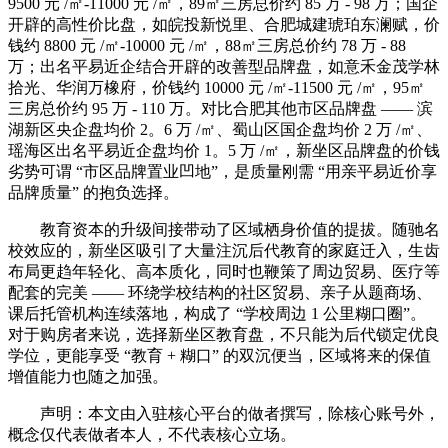
9500 元 /㎡-11000 元 /㎡，89㎡三房总价约 85 万 - 98 万；国企
开辟的高性价比盘，如皖投新悦里、合肥城建琥珀东澜赋，价
钱约 8800 元 /㎡-10000 元 /㎡，88㎡三房总价约 78 万 - 88
万；出名平易近企结合开辟的改善型品牌盘，如意禾金茂学林
拾光、华润万橡府，价钱约 10000 元 /㎡-11500 元 /㎡，95㎡
三房总价约 95 万 - 110 万。对比合肥其他市区品牌盘 —— 滨
湖新区央企盘均价 2。6 万 /㎡、蜀山区国企盘均价 2 万 /㎡、
瑶海区出名平易近企盘均价 1。5 万 /㎡，新坐区品牌盘的价钱
劣势可谓 “市区品牌置业凹地”，是质量刚需 “用亲平易近价享
品牌质量” 的抱负选择。
教育资本的升级间接带动了区域栖身价值的提拔。随驰名
校效应的，新坐区吸引了大量注沉后代教育的家庭迁入，生齿
布局更趋年轻化、高本质化，同时也鞭策了周边贸易、医疗等
配套的完美 —— 环绕学校结构的社区贸易、亲子从题商场、
课后托管机构连续落地，构成了 “学校周边 1 公里糊口圈”。
对于购房者来说，选择新坐区教育盘，不只能为后代锁定优良
学位，更能享受 “教育 + 糊口” 的双沉便当，区域将来的保值
增值能力也随之加强。
声明：本文由入驻核心平台的做者撰写，除核心账号外，
概念仅代表做者本人，不代表核心立场。