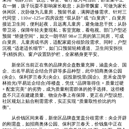
在一侧，孩子玩耍不影响家长歇息；从卧带飘窗，可做为家长
休闲区，次卧做为儿童房，预留书桌，满脚进修需求。针对三
代同堂，110㎡-125㎡四房设想 “双从卧” 或 “白叟房”，白叟房
接近卫生间，便利起夜，且远离儿童房，避免做息干扰；从卧
带卫浴，保障年轻夫妻现私；客堂宽敞，看电视。部门户型还
预留 “矫捷空间”，如文一朗书轩 98㎡三房的第三间房，可成
白叟房、儿童房或书房，适配家庭分歧阶段需求。同时，户型
沉视 “适老适长细节”，如门口预留轮椅通道、卫生间安拆扶
手(精拆房)、窗户设置防护栏，全家栖身更平安。
新坐区当前正在售的品牌房企盘数量充脚，涵盖央企、国
企、出名平易近企结合开辟等多品种型，此中招商奥体公园
(央企)、保利罗兰春天(央企)、皖投新悦里(国企)、意禾金茂学
林拾光(平易近企结合)等楼盘，凭仗 “品牌靠得住 + 质量过硬
+ 配套完美” 的劣势，成为质量刚需群体的抢手选择。这些楼
盘不只正在建建质量、物业办事上有保障，更正在户型设想、
社区规划上贴合刚需需求，实正实现 “质量取性价比的均
衡”。
从价钱区间来看，新坐区品牌盘笼盖分歧需求：央企开辟
的刚需盘，如招商奥体公园、保利罗兰春天，价钱集中正在