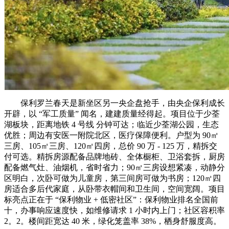
保利罗兰春天是新坐区另一央企盘抢手，由央企保利成长
开辟，以 “军工质量” 闻名，建建质量经得起。项目位于少荃
湖板块，距离地铁 4 号线 分钟可达；临近少荃湖公园，生态
优胜；周边有安医一附院北区，医疗保障便利。户型为 90㎡
三房、105㎡三房、120㎡四房，总价 90 万 - 125 万，精拆交
付可选。精拆房源配备品牌地砖、全体橱柜、卫浴套拆，厨房
配备燃气灶、油烟机，省时省力；90㎡三房设想紧凑，动静分
区明白，次卧可做为儿童房，第三间房可做为书房；120㎡四
房适合多后代家庭，从卧带衣帽间和卫生间，空间宽阔。项目
标亮点正在于 “保利物业 + 低密社区”：保利物业排名全国前
十，办事响应速度快，如维修请求 1 小时内上门；社区容积率
2。2。楼间距宽达 40 米，绿化笼盖率 38%，栖身舒服度高。