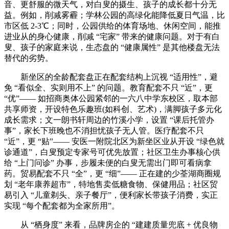
音、更舒服的微天气，对白叟的摄生、孩子的成长都十分无
益。例如，削减雾霾；学林公园的高绿化能降低夏日气温，比
市区低 2-3℃；同时，公园供给的体育场地、休闲空间，能推
进业从的身心健康，削减 “宅家” 带来的健康问题。对于有白
叟、孩子的家庭来说，生态盘的 “健康属性” 是其他楼盘无法
替代的劣势。
新坐区的全龄配套盘正在配套结构上沉视 “适用性”，避
免 “看似全、实则用不上” 的问题。教育配套不只 “近”，更
“优”—— 如招商奥体公园紧邻的一六八中学东校区，取本部
共享师资，开设特色乐趣班(如科创、艺术)，满脚孩子多元化
成长需求；文一朗书轩周边的竹溪小学，设置 “课后托管办
事”，家长下班晚也不消担忧孩子无人管。医疗配套不只
“近”，更 “贴”—— 安医一附院北区为新坐区业从开设 “绿色就
诊通道”，白叟预定专家号可优先放置；社区卫生办事核心供
给 “上门问诊” 办事，步履未便的白叟无需出门即可看病拿
药。贸易配套不只 “全”，更 “细”—— 正在建的少荃湖商圈规
划 “老年康养超市”，特地售卖低糖食物、保健用品；社区贸
易引入 “儿童剃头、亲子餐厅”，便利家长带孩子消费，实正
实现 “每个配套都为全家所用”。
从 “栖身度” 来看，品牌房企的 “建建质量兜底 + 优良物