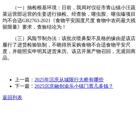
（一）抽检根基环境：日前，我局对仪征市青山镇小汪蔬
菜运营部运营的生姜进行抽检。经查验，噻虫胺、噻虫嗪项目
均不合适GB2763-2021《食物平安国度尺度 食物中农药最大残
留限量》要求，查验结论为！
（三）风险节制办法：该批次喷鼻梨不及格的缘由是该店
履行了进货检验轨制，不晓得所采购食物不合适食物平安尺
度，并能照实申明其进货来历。该店开展产物召回，无退回商
品。
上一篇：
2025年沉庆从城限行大桥有哪些
下一篇：
2025沉庆融创渝乐小镇门票几多钱？
返回列表
关于我们
食品安全动态
食品安全知识