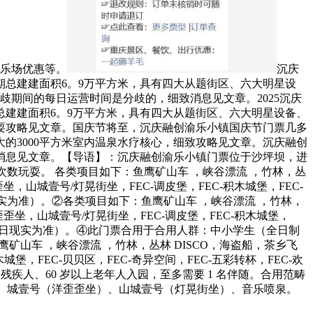
逛乐场优惠等。
沉庆
期总建建面积6。9万平方米，具有四大从题街区、六大明星设
分歧期间的每日运营时间是分歧的，细致消息见文章。2025沉庆
建建面积6。9万平方米，具有四大从题街区、六大明星设备、
玩耍攻略见文章。国庆节将至，沉庆融创渝乐小镇国庆节门票几多
的3000平方米室内温泉水疗核心，细致攻略见文章。沉庆融创
消息见文章。【导语】：沉庆融创渝乐小镇门票位于沙坪坝，进
数玩耍。 各类项目如下：鱼鹰矿山车 ，峡谷漂流 ，竹林，丛
山城壹号/灯晃街坐，FEC-调皮堡，FEC-积木城堡，FEC-
当日现实为准）。②各类项目如下：鱼鹰矿山车 ，峡谷漂流 ，竹林，
坐，山城壹号/灯晃街坐，FEC-调皮堡，FEC-积木城堡，
设备以当日现实为准）。④此门票合用于合用人群：中小学生（全日制
山车 ，峡谷漂流 ，竹林，丛林 DISCO，海盗船，茶乡飞
，FEC-贝贝区，FEC-奇异空间，FEC-五彩转杯，FEC-欢
、残疾人、60 岁以上老年人入园，至多需要 1 名伴随。合用范畴
欢愉热狗、城壹号（洋歪歪坐）、山城壹号（灯晃街坐）、音乐喷泉。