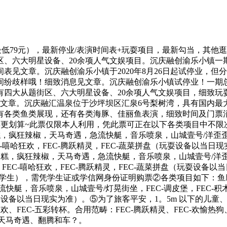
低79元），最新停业/表演时间表+玩耍项目，最新勾当，其他
区、六大明星设备、20余项人气文娱项目。沉庆融创渝乐小镇一
表见文章。沉庆融创渝乐小镇于2020年8月26日起试停业，但
间纷歧样哦！细致消息见文章。沉庆融创渝乐小镇试停业！一期总
有四大从题街区、六大明星设备、20余项人气文娱项目，细致
见文章。沉庆融汇温泉位于沙坪坝区汇泉6号梨树湾，具有国内最大
有各类鱼类展现，还有各类海豚、佳丽鱼表演，细致时间及门票
更划算~此票仅限本人利用，凭此票可正在以下各类项目中不限次
糕，疯狂辣椒，天马奇遇，急流快艇，音乐喷泉，山城壹号/洋歪歪坐，
FEC-嘻哈狂欢，FEC-腾跃精灵，FEC-蔬菜拼盘（玩耍设备以
蛋糕，疯狂辣椒，天马奇遇，急流快艇，音乐喷泉，山城壹号/洋歪歪
愉热狗，FEC-嘻哈狂欢，FEC-腾跃精灵，FEC-蔬菜拼盘（玩耍
生），需凭学生证或学信网身份证明购票②各类项目如下：鱼鹰矿
，音乐喷泉，山城壹号/灯晃街坐，FEC-调皮堡，FEC-积木城堡
玩耍设备以当日现实为准）。⑤为了旅客平安，1。5m 以下的儿童
哈狂欢、FEC-五彩转杯。合用范畴：FEC-腾跃精灵、FEC-
、天马奇遇、翻腾和车？。