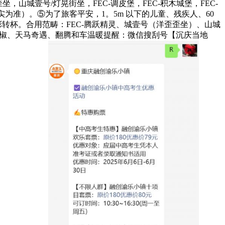
山城壹号/灯晃街坐，FEC-调皮堡，FEC-积木城堡，FEC-
日现实为准）。⑤为了旅客平安，1。5m 以下的儿童、残疾人、60
-五彩转杯。合用范畴：FEC-腾跃精灵、城壹号（洋歪歪坐）、山城
狂辣椒、天马奇遇、翻腾和车温暖提醒：微信搜刮号【沉庆当地