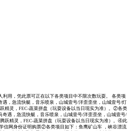
利用，凭此票可正在以下各类项目中不限次数玩耍。 各类项
马奇遇，急流快艇，音乐喷泉，山城壹号/洋歪歪坐，山城壹号/灯
EC-腾跃精灵，FEC-蔬菜拼盘（玩耍设备以当日现实为准）。②各类
天马奇遇，急流快艇，音乐喷泉，山城壹号/洋歪歪坐，山城壹号/
FEC-腾跃精灵，FEC-蔬菜拼盘（玩耍设备以当日现实为准）。④此
学信网身份证明购票②各类项目如下：鱼鹰矿山车 ，峡谷漂流