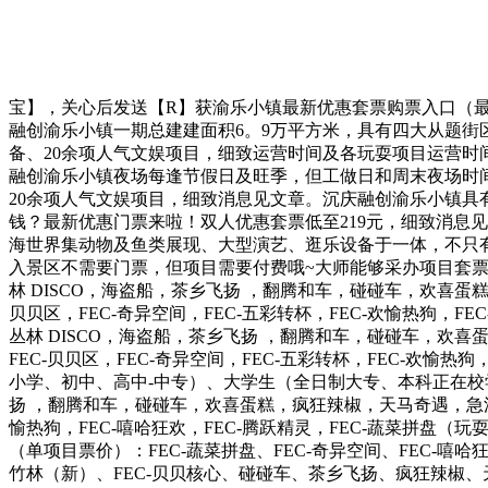
宝】，关心后发送【R】获渝乐小镇最新优惠套票购票入口（最
融创渝乐小镇一期总建建面积6。9万平方米，具有四大从题街
备、20余项人气文娱项目，细致运营时间及各玩耍项目运营时间
融创渝乐小镇夜场每逢节假日及旺季，但工做日和周末夜场时
20余项人气文娱项目，细致消息见文章。沉庆融创渝乐小镇具
钱？最新优惠门票来啦！双人优惠套票低至219元，细致消息
海世界集动物及鱼类展现、大型演艺、逛乐设备于一体，不只
入景区不需要门票，但项目需要付费哦~大师能够采办项目套票
林 DISCO，海盗船，茶乡飞扬 ，翻腾和车，碰碰车，欢喜蛋
贝贝区，FEC-奇异空间，FEC-五彩转杯，FEC-欢愉热狗，
丛林 DISCO，海盗船，茶乡飞扬 ，翻腾和车，碰碰车，欢喜
FEC-贝贝区，FEC-奇异空间，FEC-五彩转杯，FEC-欢
小学、初中、高中-中专）、大学生（全日制大专、本科正在校学
扬 ，翻腾和车，碰碰车，欢喜蛋糕，疯狂辣椒，天马奇遇，急流快艇
愉热狗，FEC-嘻哈狂欢，FEC-腾跃精灵，FEC-蔬菜拼盘（
（单项目票价）：FEC-蔬菜拼盘、FEC-奇异空间、FEC-嘻
竹林（新）、FEC-贝贝核心、碰碰车、茶乡飞扬、疯狂辣椒