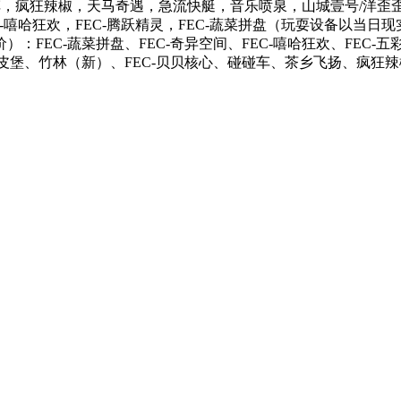
车，疯狂辣椒，天马奇遇，急流快艇，音乐喷泉，山城壹号/洋歪歪坐，
EC-嘻哈狂欢，FEC-腾跃精灵，FEC-蔬菜拼盘（玩耍设备以当
：FEC-蔬菜拼盘、FEC-奇异空间、FEC-嘻哈狂欢、FEC
调皮堡、竹林（新）、FEC-贝贝核心、碰碰车、茶乡飞扬、疯