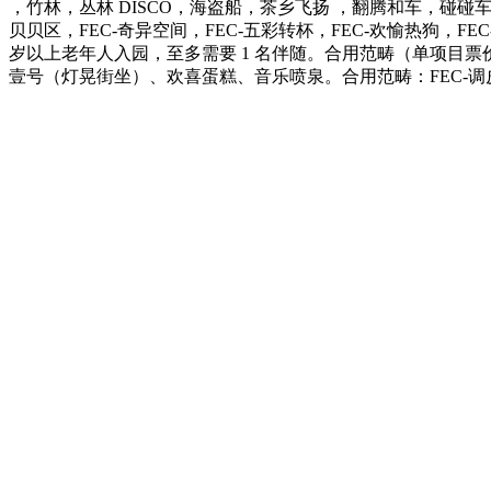
，竹林，丛林 DISCO，海盗船，茶乡飞扬 ，翻腾和车，碰碰
贝贝区，FEC-奇异空间，FEC-五彩转杯，FEC-欢愉热狗，F
岁以上老年人入园，至多需要 1 名伴随。合用范畴（单项目票价）
壹号（灯晃街坐）、欢喜蛋糕、音乐喷泉。合用范畴：FEC-