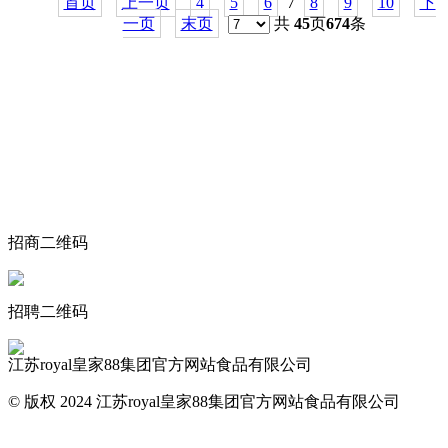
首页
上一页
4
5
6
7
8
9
10
下
一页
末页
共
45
页
674
条
关于我们
食品安全动态
食品安全知识
联系我们
招商二维码
招聘二维码
江苏royal皇家88集团官方网站食品有限公司
© 版权 2024 江苏royal皇家88集团官方网站食品有限公司
网站地图