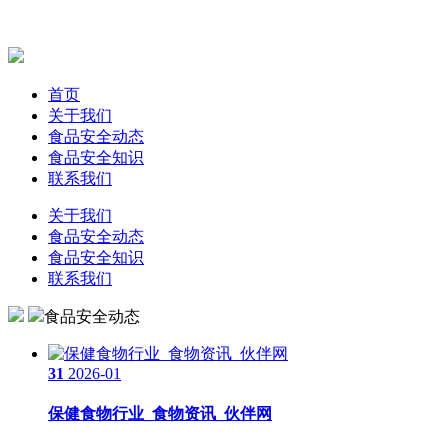
首页
关于我们
食品安全动态
食品安全知识
联系我们
关于我们
食品安全动态
食品安全知识
联系我们
食品安全动态
31
2026-01
保健食物行业_食物资讯_伙伴网