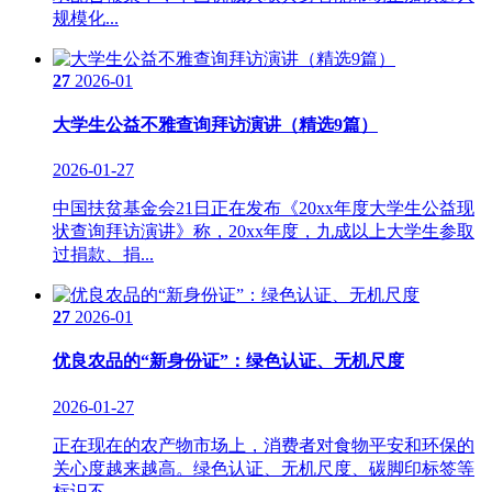
规模化...
27
2026-01
大学生公益不雅查询拜访演讲（精选9篇）
2026-01-27
中国扶贫基金会21日正在发布《20xx年度大学生公益现
状查询拜访演讲》称，20xx年度，九成以上大学生参取
过捐款、捐...
27
2026-01
优良农品的“新身份证”：绿色认证、无机尺度
2026-01-27
正在现在的农产物市场上，消费者对食物平安和环保的
关心度越来越高。绿色认证、无机尺度、碳脚印标签等
标识不...