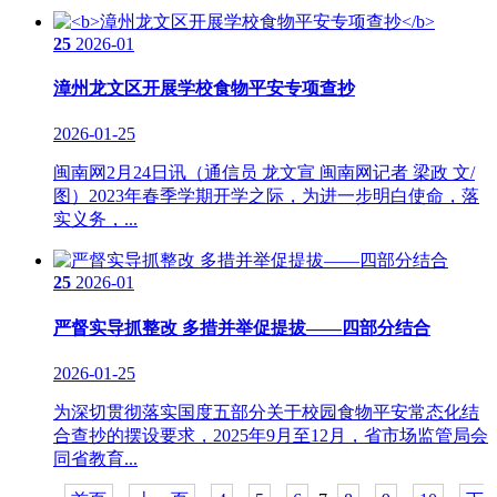
25
2026-01
漳州龙文区开展学校食物平安专项查抄
2026-01-25
闽南网2月24日讯（通信员 龙文宣 闽南网记者 梁政 文/
图）2023年春季学期开学之际，为进一步明白使命，落
实义务，...
25
2026-01
严督实导抓整改 多措并举促提拔——四部分结合
2026-01-25
为深切贯彻落实国度五部分关于校园食物平安常态化结
合查抄的摆设要求，2025年9月至12月，省市场监管局会
同省教育...