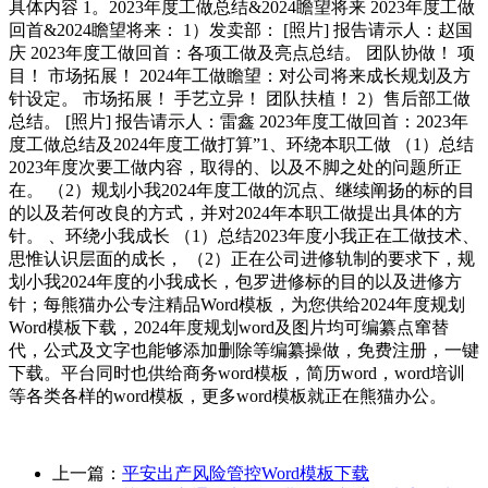
具体内容 1。2023年度工做总结&2024瞻望将来 2023年度工做
回首&2024瞻望将来： 1）发卖部： [照片] 报告请示人：赵国
庆 2023年度工做回首：各项工做及亮点总结。 团队协做！ 项
目！ 市场拓展！ 2024年工做瞻望：对公司将来成长规划及方
针设定。 市场拓展！ 手艺立异！ 团队扶植！ 2）售后部工做
总结。 [照片] 报告请示人：雷鑫 2023年度工做回首：2023年
度工做总结及2024年度工做打算”1、环绕本职工做 （1）总结
2023年度次要工做内容，取得的、以及不脚之处的问题所正
在。 （2）规划小我2024年度工做的沉点、继续阐扬的标的目
的以及若何改良的方式，并对2024年本职工做提出具体的方
针。 、环绕小我成长 （1）总结2023年度小我正在工做技术、
思惟认识层面的成长， （2）正在公司进修轨制的要求下，规
划小我2024年度的小我成长，包罗进修标的目的以及进修方
针；每熊猫办公专注精品Word模板，为您供给2024年度规划
Word模板下载，2024年度规划word及图片均可编纂点窜替
代，公式及文字也能够添加删除等编纂操做，免费注册，一键
下载。平台同时也供给商务word模板，简历word，word培训
等各类各样的word模板，更多word模板就正在熊猫办公。
上一篇：
平安出产风险管控Word模板下载