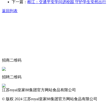
下一篇：
榕江：交通平安学问进校园 守护学生安然出行
返回列表
关于我们
食品安全动态
食品安全知识
联系我们
招商二维码
招聘二维码
江苏royal皇家88集团官方网站食品有限公司
© 版权 2024 江苏royal皇家88集团官方网站食品有限公司
网站地图