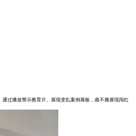
通过播放警示教育片、展现变乱案例展板，曲不雅展现闯红