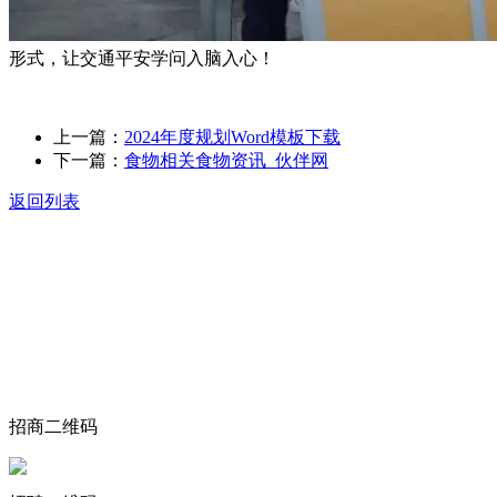
形式，让交通平安学问入脑入心！
上一篇：
2024年度规划Word模板下载
下一篇：
食物相关食物资讯_伙伴网
返回列表
关于我们
食品安全动态
食品安全知识
联系我们
招商二维码