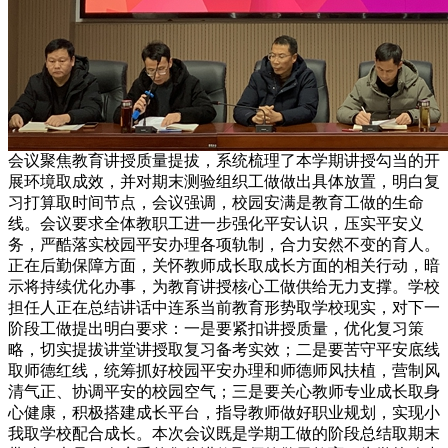
会议聚焦教育讲授质量提拔，系统梳理了本学期讲授勾当的开
展环境取成效，并对期末测验组织工做做出具体放置，明白复
习打算取时间节点，会议强调，校园安满是教育工做的生命
线。会议要求全体教职工进一步强化平安认识，压实平安义
务，严酷落实校园平安办理各项轨制，合力安然不变的育人。
正在后勤保障方面，关怀教师成长取成长方面的相关行动，暗
示将持续优化办事，为教育讲授核心工做供给无力支撑。学校
担任人正在总结讲话中连系当前教育形势取学校现实，对下一
阶段工做提出明白要求：一是要紧扣讲授质量，优化复习策
略，切实提拔讲堂讲授取复习备考实效；二是要苦守平安底线
取师德红线，统筹抓好校园平安办理和师德师风扶植，营制风
清气正、协调平安的校园空气；三是要关心教师专业成长取身
心健康，积极搭建成长平台，指导教师做好职业规划，实现小
我取学校配合成长。本次会议既是学期工做的阶段总结取期末