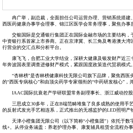
冉广举，副总裁，全面担任公司运营办理、营销系统搭建、尺度
西医药健康办事学会理事、锦江区医学会常务理事，聚焦办事
交银国际是交通银行集团正在国际金融市场的主要结构，于1
中资银行系首家上市券商。正在京津冀、长三角及粤港澳大湾
行营业的交汇点和分析平台。
康飞飞，合肥工业大学结业，深耕大健康及银发财产近三十载。
年奔波国表里调查进修财产模式，紧跟国度政策迭代贸易模式
“杏林榜”是杏林榜健康科技无限公司旗下品牌，聚焦西医劣势
的“西医专病核心”和由顶尖药学专家领衔的“中药研发核心”
IAAC国际抗衰老产学研联盟常务副理事长、浙江威动控股集团总裁
三思成立30多年，正在B端范畴堆集了良多成熟的使用手艺
的反射式发光手艺相连系，正式推出的无感监护的LED照明
天津小橙集团无限公司（以下简称“小橙集团”）依托于数字化
线+。从停业务涵盖：养老护理办事、康复辅具租赁全流程办