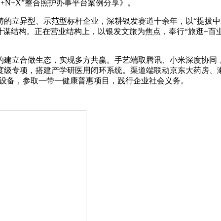
+N+X”整合照护办事平台案例分享》。
的立异型、示范型标杆企业，深耕银发赛道十余年，以“提拔中老
计谋结构。正在营业结构上，以银发文旅为焦点，奉行“旅逛+百业
立合做生态，实现多方共赢。手艺端取腾讯、小米深度协同，
级专项，搭建产学研医用闭环系统。渠道端联动京东大药房、漱
捐赠设备，参取一带一健康普惠项目，践行企业社会义务。