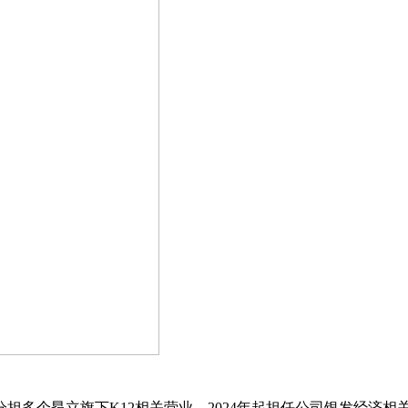
分担多个昂立旗下K12相关营业，2024年起担任公司银发经济相