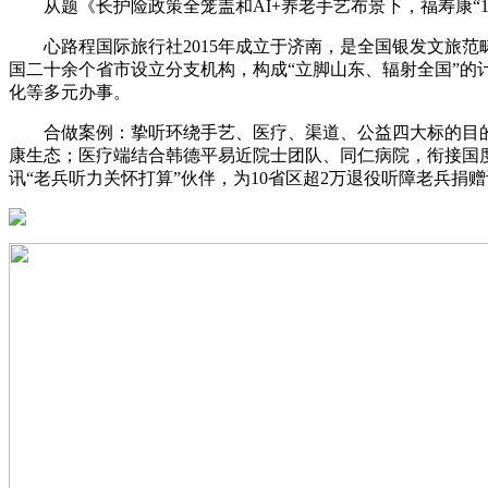
从题《长护险政策全笼盖和AI+养老手艺布景下，福寿康“1
心路程国际旅行社2015年成立于济南，是全国银发文旅范畴
国二十余个省市设立分支机构，构成“立脚山东、辐射全国”的
化等多元办事。
合做案例：挚听环绕手艺、医疗、渠道、公益四大标的目的建
康生态；医疗端结合韩德平易近院士团队、同仁病院，衔接国度
讯“老兵听力关怀打算”伙伴，为10省区超2万退役听障老兵