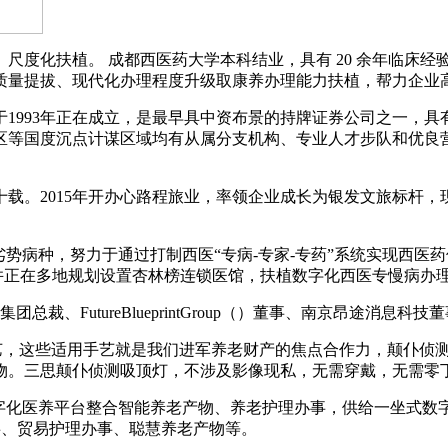
化扶植。 成都西医药大学本科结业，具有 20 余年临床经验
质量提拔、现代化办理程度升级取康养办理能力扶植，帮力企业
993年正在成立，是最早具中资布景的持牌证券公司之一，具
区等国度沉点计谋区域均有从属分支机构、专业人才步队和优良
2015年开办心路程旅业，率领企业成长为银发文旅标杆，现
。
病种，努力于通过打制西医“专病-专家-专药”系统实现西医
，并正在多地规划设置杏林榜连锁医馆，扶植数字化西医专慢病办
、FutureBlueprintGroup（）董事、南京昂途消息科
，这些适用手艺就是我们进军养老财产的焦点合作力，颠仆侦测灯
产物。三思颠仆侦测吸顶灯，不涉及影像现私，无需穿戴，无需零
医养平台整合智能养老产物、养老护理办事，供给一坐式数字化医护
事、贸易护理办事、聪慧养老产物等。