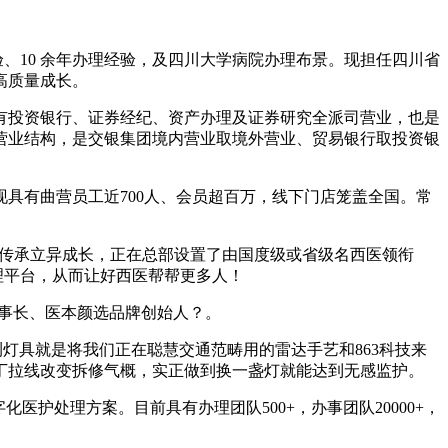
、10 余年办理经验，及四川大学病院办理布景。现担任四川省
高质量成长。
有投资银行、证券经纪、资产办理及证券研究全派司营业，也是
营业结构，是交银集团境内营业取境外营业、贸易银行取投资银
具有曲营员工近700人、会员超百万，线下门店笼盖全国。常
药传承立异成长，正在总部设置了由国度级或省级名西医领衔
理平台，从而让好西医帮帮更多人！
技董事长、医本颜选品牌创始人？。
具就是将我们正在聪慧交通范畴用的雷达手艺和863科技来
丁拉线改变拆修气概，实正做到换一盏灯就能达到无感监护。
处理方案。目前具有办理团队500+，办事团队20000+，