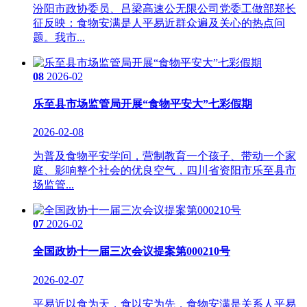
汾阳市政协委员、吕梁高速公无限公司党委工做部郑长
征反映：食物安满是人平易近群众遍及关心的热点问
题。我市...
08
2026-02
乐至县市场监管局开展“食物平安大”七彩假期
2026-02-08
为普及食物平安学问，营制教育一个孩子、带动一个家
庭、影响整个社会的优良空气，四川省资阳市乐至县市
场监管...
07
2026-02
全国政协十一届三次会议提案第000210号
2026-02-07
平易近以食为天，食以安为先，食物安满是关系人平易